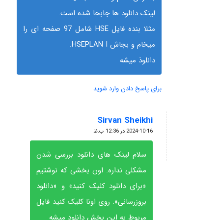
لینک دانلود ها جابحا شده است.
مثلا بنده فایل HSE شامل 97 صفحه ای را
میخام و بجاش HSEPLAN I.
دانلوذ میشه
برای پاسخ دادن وارد شوید
Sirvan Sheikhi
گفته:
2024-10-16 در 12:36 ب.ظ
سلام لینک های دانلود بررسی شدن
مشکلی نداره. اون بخشی که نوشتیم
«برای دانلود کلیک کنید» و «دانلود
بروزرسانی». روی اونا کلیک کنید فایل
مربوط به این بخش دانلود میشه