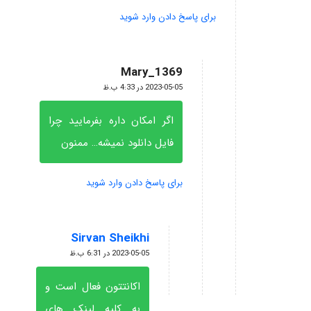
برای پاسخ دادن وارد شوید
Mary_1369
گفته:
2023-05-05 در 4:33 ب.ظ
اگر امکان داره بفرمایید چرا
فایل دانلود نمیشه… ممنون
برای پاسخ دادن وارد شوید
Sirvan Sheikhi
گفته:
2023-05-05 در 6:31 ب.ظ
اکانتتون فعال است و
به کلیه لینک های