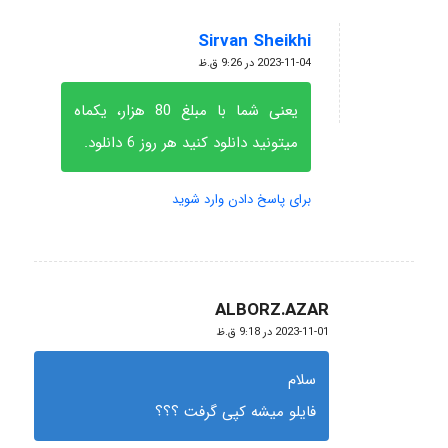
Sirvan Sheikhi
گفته:
2023-11-04 در 9:26 ق.ظ
یعنی شما با مبلغ 80 هزار، یکماه
میتونید دانلود کنید هر روز 6 دانلود.
برای پاسخ دادن وارد شوید
ALBORZ.AZAR
گفته:
2023-11-01 در 9:18 ق.ظ
سلام
فایلو میشه کپی گرفت ؟؟؟