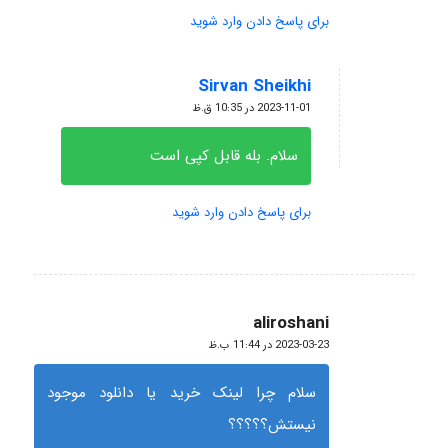
برای پاسخ دادن وارد شوید
Sirvan Sheikhi
گفته:
2023-11-01 در 10:35 ق.ظ
سلام. بله قابل کپی است
برای پاسخ دادن وارد شوید
aliroshani
گفته:
2023-03-23 در 11:44 ب.ظ
سلام چرا لینک خرید یا دانلود موجود
نیستش؟؟؟؟؟