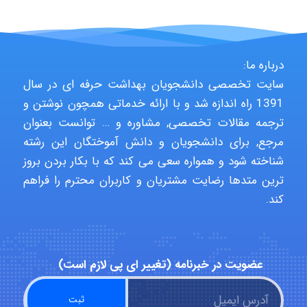
monakh
درباره ما:
سایت تخصصی دانشجویان بهداشت حرفه ای در سال
1391 راه اندازه شد و با ارائه خدماتی همچون نوشتن و
Rtk2099
ترجمه مقالات تخصصی, مشاوره و … توانست بعنوان
مرجع, برای دانشجویان و دانش آموختگان این رشته
شناخته شود و همواره سعی می کند که با بکار بردن بروز
Arshiaaihsra
ترین متدها رضایت مشتریان و کاربران محترم را فراهم
کند.
ABOALFZAL ZAREI
عضویت در خبرنامه (تغییر ای پی لازم است)
nima5534