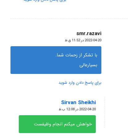
smr.razavi
گفته:
2022-04-20 در 11:52 ق.ظ
با تشکر از زحمات شما.
بسیارعالی
برای پاسخ دادن وارد شوید
Sirvan Sheikhi
گفته:
2022-04-20 در 12:08 ب.ظ
خواهش میکنم انجام وظیفست