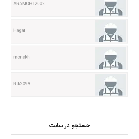
Hagar
monakh
Rtk2099
Arshiaaihsra
ABOALFZAL ZAREI
جستجو در سایت