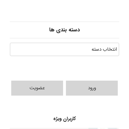
دسته بندی ها
Shamim.khojasteh74
ورود
عضویت
ARAMOH12002
کاربران ویژه