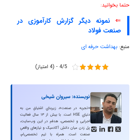
حتما بخوانید:
⇐
نمونه دیگر گزارش کارآموزی در
صنعت فولاد
منبع:
بهداشت حرفه ای
4/5 - (4 امتیاز)
نویسنده: سیروان شیخی
«تجربه در صنعت»، زیربنایِ اشتیاقِ من به
دنیایِ HSE است. با بیش از ۱۳ سال فعالیت
اجرایی و تخصصی، هدفم در این وب‌سایت،
پل زدن میان دانشِ آکادمیک و نیازهای واقعیِ




صنعت است. همراه با تیم تخصصی‌ام،