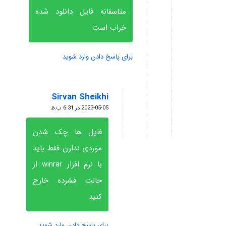
متاسفانه فایل دانلود شده
خراب است
برای پاسخ دادن وارد شوید
Sirvan Sheikhi
گفته:
2023-05-05 در 6:31 ب.ظ
فایل ها چک شدن
موردی ندارن فقط باید
با نرم افزار winrar از
حالت فشرده خارج
کنید
برای پاسخ دادن وارد شوید