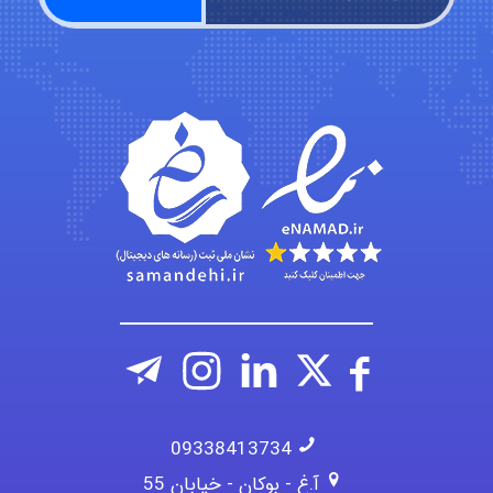
arman.m
Hasan haghparast
09338413734
آ.غ - بوکان - خیابان 55