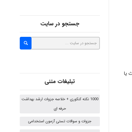
Kati
جستجو در سایت
emami
ehtesham
 یا
تبلیغات متنی
Iman Hosseini
1000 نکته کنکوری + خلاصه جزوات ارشد بهداشت
حرفه ای
Chehri
جزوات و سوالات تستی آزمون استخدامی