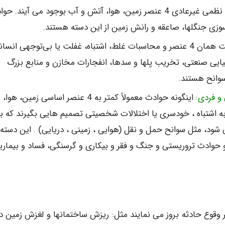
حوادث و سوانحی هستند که براثر بی نظمی غیرعادی 4 عنصر زمین، هوا، آتش و آب بوجود می آیند. 
سوزی جنگلها، صاعقه و رانش زمین از این دسته هستند.
حوادثی هستند که با دخالت همان 4 عنصر و محاسبات غلط، اشتباه، غفلت یا بی‌توجهی انسا
میایی صنعتی، تخریب پلها و سدها، انفجارات مخازن و منابع بزرگ
سوانح هستند.
 و فردی:
اینگونه حوادث معمولاً کمتر به 4 عنصر اساسی زمین، هوا،
اشتباه ، خودسری یا اختلالات شخصیتی تصمیم هایی بگیرند که ب
شود، مثل سوانح حمل و نقل (هوایی ، زمینی ، دریایی) . این دسته
 حوادث تروریستی و جنگ و فقر و بیکاری و گرسنگی، فساد و بیماری
 وقوع حادثه بروز می نمایند مثل: ریزش ساختمانها و لغزش زمین در 