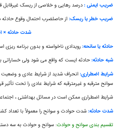
ضریب ایمنی :
درصد رهایی و خلاصی از ریسک غیرقابل قبول
ضریب خطر یا ریسک:
از حاصلضرب احتمال وقوع حادثه 
شدت حادثه × ا
حادثه یا سانحه:
رویدادی ناخواسته و بدون برنامه ریزی ا
شبه حادثه:
حادثه ایست که واقع می شود ولی خساراتی بهم
شرایط اضطراری:
انحراف شدید از شرایط عادی و وضعیت نرم
سوانح مترقبه و غیرمترقبه که شرایط عادی را تحت تأثیر قر
شرایط اضطراری ممکن است در مسائل بهداشتی ، اجتماعی 
شدت حادثه:
شدت حوادث و سوانح را معمولاً با تعداد کش
تقسیم بندی سوانح و حوادث
: سوانح و حوادث به سه دسته