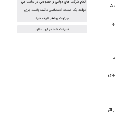
تمام شرکت های دولتی و خصوصی در سایت می
حوادث
Jafar Tym
توانند یک صفحه اختصاصی داشته باشند. برای
جزئیات بیشتر کلیک کنید
نها
تبلیغات شما در این مکان
aghajari vahid
Poubakhtiari
ه
های
Alirez0990
hosein abdolvand
اثر