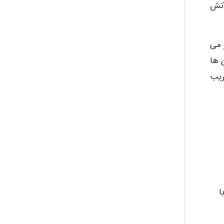
آتش
Kati
 می
emami
 ها
ریب
ehtesham
Iman Hosseini
Chehri
ا