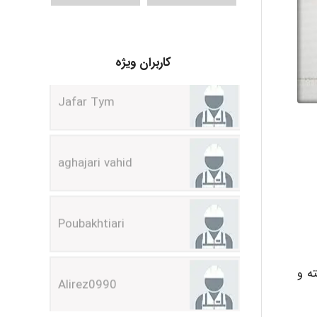
Jafar Tym
کاربران ویژه
aghajari vahid
Poubakhtiari
Alirez0990
ه و
hosein abdolvand