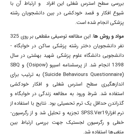
بررسی سطح استرس شغلی این افراد و ارتباط آن با
شیوع افکار و قصد خودکشی در بین دانشجویان رشته
پزشکی انجام شده است.
مواد و روش ­ها
: این مطالعه توصیفی مقطعی بر روی 325
نفر دانشجویان دختر رشته پزشکی ساکن در خوابگاه ­
دانشجویی­ دانشگاه­ علوم ­پزشکی­ شهید بهشتی در سال
1398 انجام­ شد. از پرسشنامه اسیپو (Osipow) و SBQ
(Suicide Behaviours Questionnaire) به ترتیب برای
اندازه­گیری سطح استرس شغلی و افکار خودکشی
استفاده ­شد. شرط ورود به ­مطالعه زندگی در خوابگاه و
گذراندن حداقل یک ترم ­تحصیلی بود. نتایج با استفاده از
نرم افزارSPSS.Ver19 تجزیه و تحلیل شد و از رگرسیون­
خطی و رگرسیون ­لجستیک جهت بررسی ارتباط بین
متغیرها استفاده ­شد.