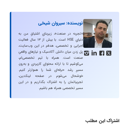
نویسنده: سیروان شیخی
«تجربه در صنعت»، زیربنایِ اشتیاقِ من به
دنیایِ HSE است. با بیش از ۱۳ سال فعالیت
اجرایی و تخصصی، هدفم در این وب‌سایت،
پل زدن میان دانشِ آکادمیک و نیازهای واقعیِ




صنعت است. همراه با تیم تخصصی‌ام،
می‌کوشیم تا با ارائه محتوای کاربردی و به‌روز،
مسیرِ رشد حرفه‌ای شما را هموارتر کنیم.
خوشحال می‌شوم در صفحه لینکدین،
تجربیاتمان را به اشتراک بگذاریم و در این
مسیر تخصصی همراه هم باشیم.
اشتراک این مطلب