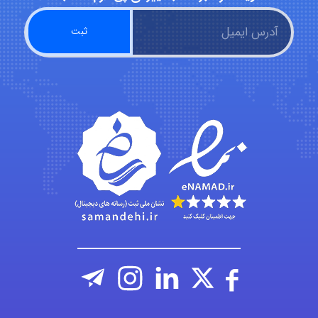
hosein abdolvand
Kati
emami
ehtesham