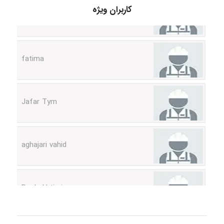
کاربران ویژه
fatima
Jafar Tym
aghajari vahid
Poubakhtiari
Alirez0990