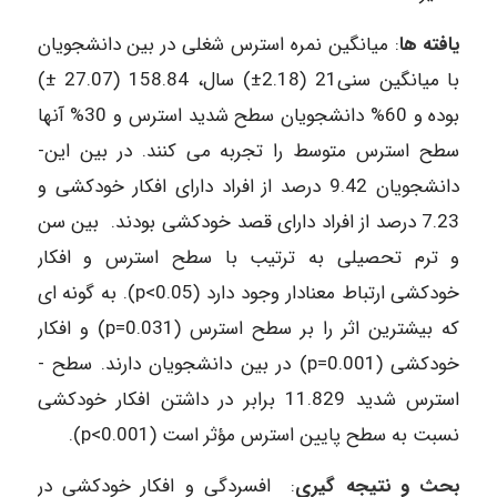
یافته­ ها
: میانگین نمره استرس ­شغلی در بین دانشجویان
با میانگین­ سنی21 (2.18±) سال، 158.84 (27.07 ±)
بوده و 60% دانشجویان سطح­ شدید استرس و 30% آن­ها
سطح ­استرس­ متوسط را تجربه­ می­­ کنند. در بین­ این­
دانشجویان 9.42 درصد از افراد دارای افکار خودکشی و
7.23 درصد از افراد دارای قصد خودکشی بودند. بین سن
و ترم­ تحصیلی به ­ترتیب با سطح ­استرس ­و ­افکار
خودکشی ارتباط­ معنادار وجود­ دارد (p<0.05). به گونه­ ای
که ­بیشترین اثر را بر سطح­ استرس (p=0.031) و افکار
خودکشی (p=0.001) در بین دانشجویان دارند. سطح ­
استرس­ شدید 11.829 برابر در داشتن افکار خودکشی
نسبت به سطح پایین­ استرس مؤثر است (p<0.001).
بحث و نتیجه­ گیری
: افسردگی و افکار خودکشی در