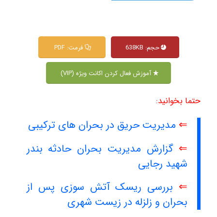
حجم: 638KB
فرمت: PDF
آموزش فعال کردن اکانت ویژه (VIP)
حتما بخوانید:
⇐
مدیریت حریق در بحران های ترکیبی
⇐
گزارش⁩ مدیریت بحران حادثه بندر
شهید رجایی
⇐
بررسی ریسک آتش سوزی پس از
بحران و زلزله در زیست شهری