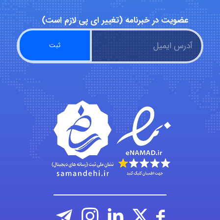
عضویت در خبرنامه (تغییر ای پی لازم است)
USER124
malekf
abolfazlkoshehe
abolfazlkoshehe