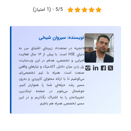
5/5 - (1 امتیاز)
نویسنده: سیروان شیخی
«تجربه در صنعت»، زیربنایِ اشتیاقِ من به
دنیایِ HSE است. با بیش از ۱۳ سال فعالیت
اجرایی و تخصصی، هدفم در این وب‌سایت،
پل زدن میان دانشِ آکادمیک و نیازهای واقعیِ




صنعت است. همراه با تیم تخصصی‌ام،
می‌کوشیم تا با ارائه محتوای کاربردی و به‌روز،
مسیرِ رشد حرفه‌ای شما را هموارتر کنیم.
خوشحال می‌شوم در صفحه لینکدین،
تجربیاتمان را به اشتراک بگذاریم و در این
مسیر تخصصی همراه هم باشیم.