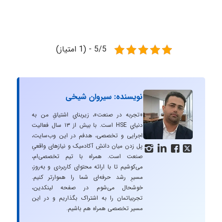
5/5 - (1 امتیاز)
نویسنده: سیروان شیخی
«تجربه در صنعت»، زیربنایِ اشتیاقِ من به
دنیایِ HSE است. با بیش از ۱۳ سال فعالیت
اجرایی و تخصصی، هدفم در این وب‌سایت،
پل زدن میان دانشِ آکادمیک و نیازهای واقعیِ




صنعت است. همراه با تیم تخصصی‌ام،
می‌کوشیم تا با ارائه محتوای کاربردی و به‌روز،
مسیرِ رشد حرفه‌ای شما را هموارتر کنیم.
خوشحال می‌شوم در صفحه لینکدین،
تجربیاتمان را به اشتراک بگذاریم و در این
مسیر تخصصی همراه هم باشیم.