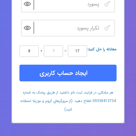
:معادله را حل کنید
+
=
ایجاد حساب کاربری
هر مشکلی در فرایند ثبت نام داشتید از طریق پیامک به شماره
09338413734 اطلاع دهید. (از مرورگرهای کروم و موزیلا استفاده
کنید)