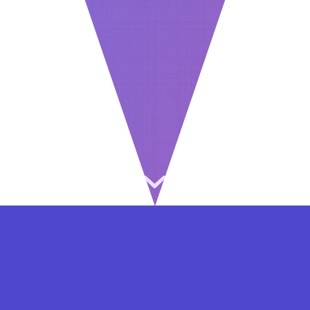
⇐ در هر مرحله ای از ثبت نام یا فعال کردن اکانت
VIP مشکل داشتید, از طریق فرم تماس به ما در