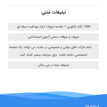
Jafar Tym
تبلیغات متنی
1000 نکته کنکوری + خلاصه جزوات ارشد بهداشت حرفه ای
aghajari vahid
جزوات و سوالات تستی آزمون استخدامی
تمام شرکت های دولتی و خصوصی در سایت می توانند یک صفحه
HaddadiMahsa
اختصاصی داشته باشند. برای جزئیات بیشتر کلیک کنید
تبلیغات شما در این مکان
Niloofar
USER124
درباره ما: