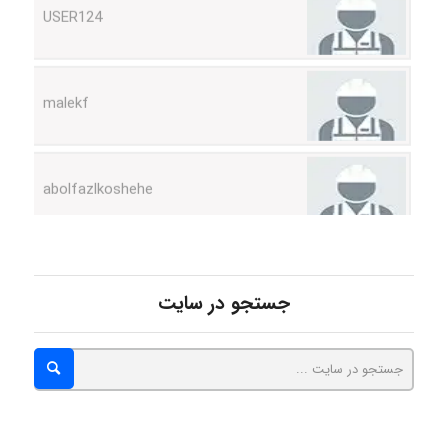
malekf
abolfazlkoshehe
abolfazlkoshehe
جستجو در سایت
A.balandeh
fatima