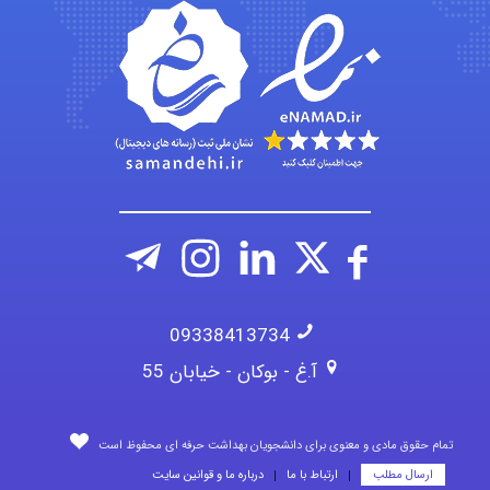
aghajari vahid
09338413734
آ.غ - بوکان - خیابان 55
تمام حقوق مادی و معنوی برای دانشجویان بهداشت حرفه ای محفوظ است
ارسال مطلب
ارتباط با ما
درباره ما و قوانین سایت