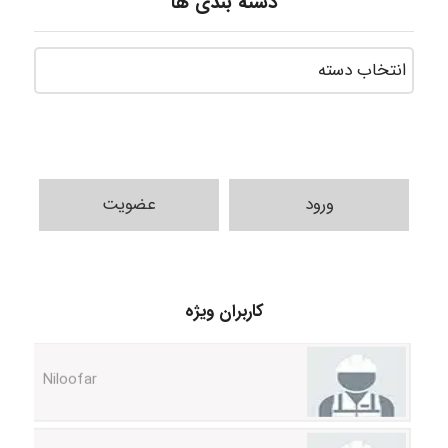
دسته بندی ها
ورود
عضویت
HaddadiMahsa
کاربران ویژه
Niloofar
USER124