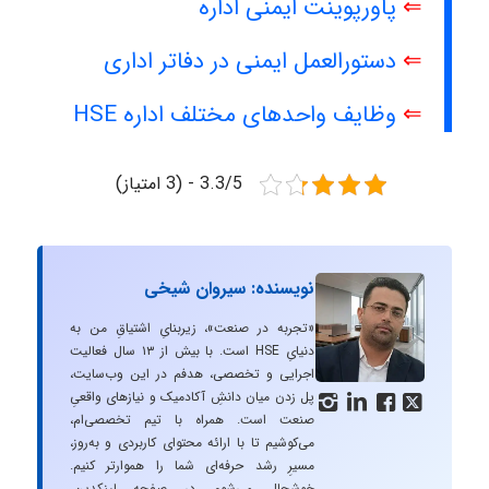
⇐
پاورپوینت ایمنی اداره
⇐
دستورالعمل ایمنی در دفاتر اداری
⇐
وظایف واحدهای مختلف اداره HSE
3.3/5 - (3 امتیاز)
نویسنده: سیروان شیخی
«تجربه در صنعت»، زیربنایِ اشتیاقِ من به
دنیایِ HSE است. با بیش از ۱۳ سال فعالیت
اجرایی و تخصصی، هدفم در این وب‌سایت،
پل زدن میان دانشِ آکادمیک و نیازهای واقعیِ




صنعت است. همراه با تیم تخصصی‌ام،
می‌کوشیم تا با ارائه محتوای کاربردی و به‌روز،
مسیرِ رشد حرفه‌ای شما را هموارتر کنیم.
خوشحال می‌شوم در صفحه لینکدین،