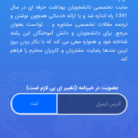
malekf
سایت تخصصی دانشجویان بهداشت حرفه ای در سال
1391 راه اندازه شد و با ارائه خدماتی همچون نوشتن و
ترجمه مقالات تخصصی, مشاوره و … توانست بعنوان
abolfazlkoshehe
مرجع, برای دانشجویان و دانش آموختگان این رشته
شناخته شود و همواره سعی می کند که با بکار بردن بروز
ترین متدها رضایت مشتریان و کاربران محترم را فراهم
abolfazlkoshehe
کند.
A.balandeh
عضویت در خبرنامه (تغییر ای پی لازم است)
fatima
Jafar Tym