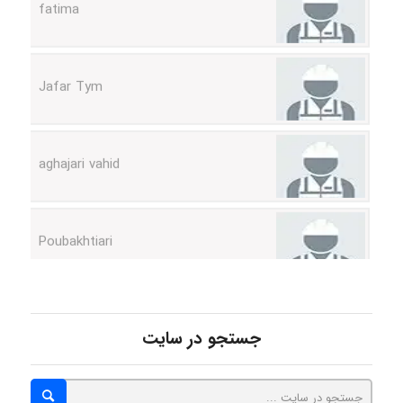
Jafar Tym
aghajari vahid
Poubakhtiari
Alirez0990
جستجو در سایت
hosein abdolvand