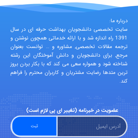
Jafar Tym
درباره ما:
سایت تخصصی دانشجویان بهداشت حرفه ای در سال
aghajari vahid
1391 راه اندازه شد و با ارائه خدماتی همچون نوشتن و
ترجمه مقالات تخصصی, مشاوره و … توانست بعنوان
مرجع, برای دانشجویان و دانش آموختگان این رشته
Poubakhtiari
شناخته شود و همواره سعی می کند که با بکار بردن بروز
ترین متدها رضایت مشتریان و کاربران محترم را فراهم
کند.
Alirez0990
hosein abdolvand
عضویت در خبرنامه (تغییر ای پی لازم است)
Kati