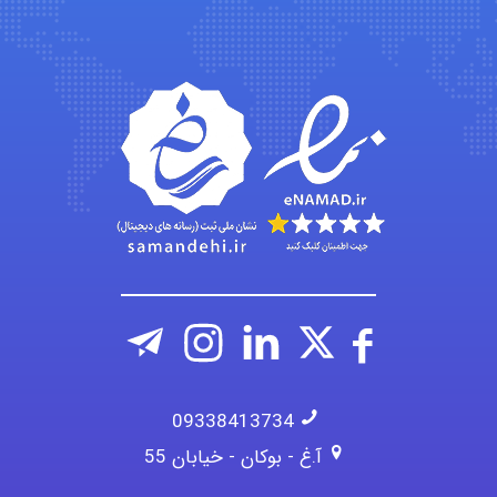
emami
ehtesham
09338413734
آ.غ - بوکان - خیابان 55