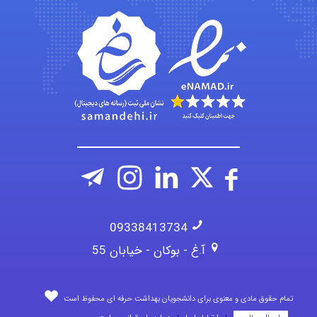
nima5534
arman.m
09338413734
آ.غ - بوکان - خیابان 55
تمام حقوق مادی و معنوی برای دانشجویان بهداشت حرفه ای محفوظ است