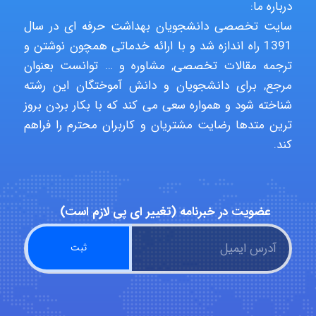
درباره ما:
Hagar
سایت تخصصی دانشجویان بهداشت حرفه ای در سال
1391 راه اندازه شد و با ارائه خدماتی همچون نوشتن و
ترجمه مقالات تخصصی, مشاوره و … توانست بعنوان
monakh
مرجع, برای دانشجویان و دانش آموختگان این رشته
شناخته شود و همواره سعی می کند که با بکار بردن بروز
ترین متدها رضایت مشتریان و کاربران محترم را فراهم
کند.
Rtk2099
Arshiaaihsra
عضویت در خبرنامه (تغییر ای پی لازم است)
ABOALFZAL ZAREI