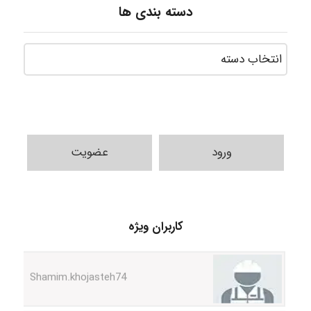
دسته بندی ها
ورود
عضویت
Arman2110
کاربران ویژه
Shamim.khojasteh74
ARAMOH12002