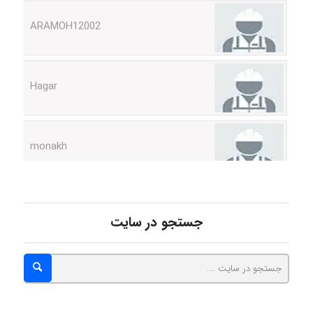
Hagar
monakh
Rtk2099
جستجو در سایت
Arshiaaihsra
ABOALFZAL ZAREI