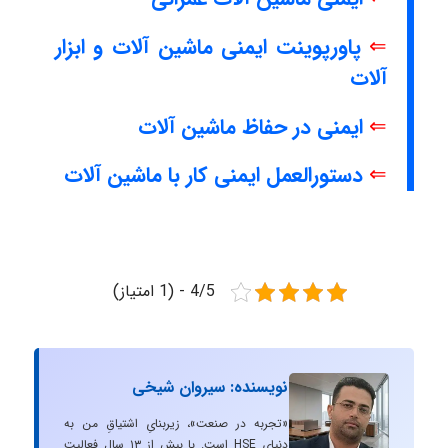
⇐
پاورپوینت ایمنی ماشین آلات و ابزار
آلات
⇐
ایمنی در حفاظ ماشین آلات
⇐
دستورالعمل ایمنی کار با ماشین آلات
4/5 - (1 امتیاز)
نویسنده: سیروان شیخی
«تجربه در صنعت»، زیربنایِ اشتیاقِ من به
دنیایِ HSE است. با بیش از ۱۳ سال فعالیت