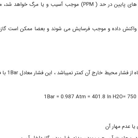
: گازهایی که استنشاق آنها حتی در غلظت های پایین در حد ( PPM) موجب آسیب و یا مرگ خواهد 
گر واکنش داده و موجب فرسایش می شوند و بعضا ممکن است گاز
فشار داخل سیلندر: فشار داخل سیلندر تحت فشار ، هیچگاه 
1Bar = 0.987 Atm = 401.8 In H2O= 750
یا عدم مهار آن