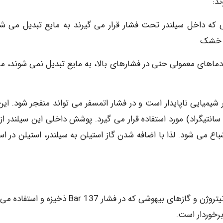
د:
ی که داخل سیلندر تحت فشار قرار می گیرند به مایع تبدیل می شو
اک خشک
 دماهای معمولی حتی در فشارهای بالا، به مایع تبدیل نمی شوند، مان
 شیمیایی ناپایدار است و در فشار اتمسفر می تواند منفجر شود. این 
ا ذخیره و در فشار بالا ( PSI 250 در 21 درجه سانتیگراد) مورد استفاده قرار می گیرد. پوشش داخلی این سیلندر
اع می شود. لذا با اضافه شدن گاز استیلن به سیلندر، استیلن در اس
گازهای پزشکی و آزمایشگاهی: گازهایی نظیر اکسیژن، نیتروژن و گازهای بیهوشی که در فشار Bar 137 ذخیزه و استفاده می
رخوردار است.