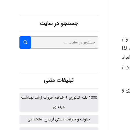
Minoo1375
جستجو در سایت
 از
Sara
لذا
راد
 از
ZAK
تبلیغات متنی
ی و
vali
1000 نکته کنکوری + خلاصه جزوات ارشد بهداشت
حرفه ای
جزوات و سوالات تستی آزمون استخدامی
fahimeh sheibani