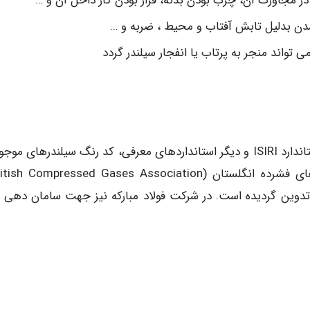
در مجاورت آن، چرب بودن بدنه، فرار بودن گاز داخل آن و …
م شدن بدلیل تابش آفتاب و محیط ، ضربه و …
 تواند منجر به پرتاب یا انفجار سیلندر گردد
براساس استاندارد 32 BS EN 1089-3 : 2004 ،ISO و استاندارد ISIRI و دیگر استانداردهای معرفی، کد رنگ سیلندرهای 
تدوین گردیده است. در شرکت فولاد مبارکه نیز جهت سامان دهی 