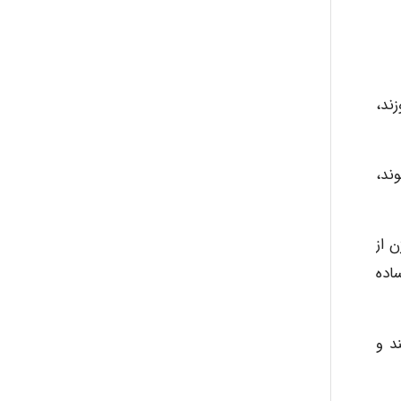
ند،
ند،
 از
اده
د و