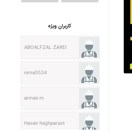
کاربران ویژه
ABOALFZAL ZAREI
nima5534
arman.m
Hasan haghparast
shbnm72