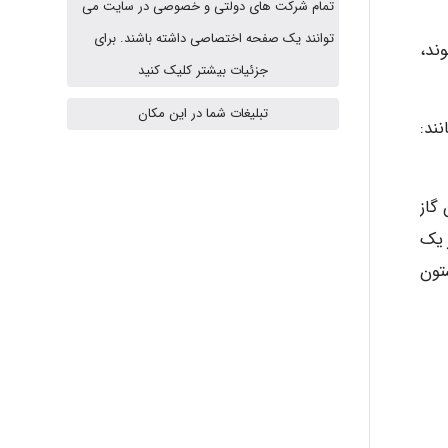
تمام شرکت های دولتی و خصوصی در سایت می
توانند یک صفحه اختصاصی داشته باشند. برای
ند،
ABOALFZAL ZAREI
جزئیات بیشتر کلیک کنید
تبلیغات شما در این مکان
ند:
nima5534
گاز
arman.m
 از یک
تون
Hasan haghparast
shbnm72