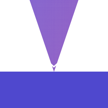
⇐ در هر مرحله ای از ثبت نام یا فعال کردن اکانت
VIP مشکل داشتید, از طریق فرم تماس به ما در