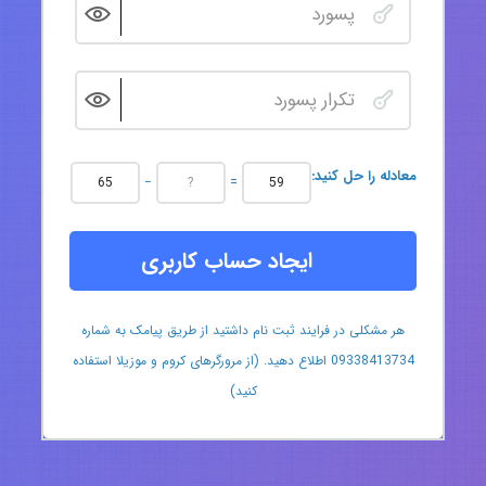
:معادله را حل کنید
−
=
ایجاد حساب کاربری
هر مشکلی در فرایند ثبت نام داشتید از طریق پیامک به شماره
09338413734 اطلاع دهید. (از مرورگرهای کروم و موزیلا استفاده
کنید)