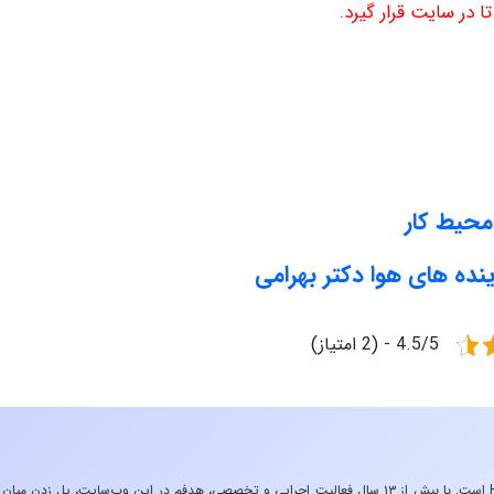
 در سایت قرار گیرد.
 محیط کار
ینده های هوا دکتر بهرامی
4.5/5 - (2 امتیاز)
«تجربه در صنعت»، زیربنایِ اشتیاقِ من به دنیایِ HSE است. با بیش از ۱۳ سال فعالیت اجرایی و تخصصی، هدفم در این وب‌سایت، پل زدن میان