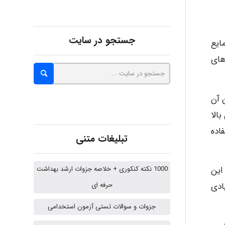
abolfazlkoshehe
جستجو در سایت
ایع
دازه های
A.balandeh
 آن
الا
fatima
اده
تبلیغات متنی
Jafar Tym
1000 نکته کنکوری + خلاصه جزوات ارشد بهداشت
این
حرفه ای
ادی
aghajari vahid
جزوات و سوالات تستی آزمون استخدامی