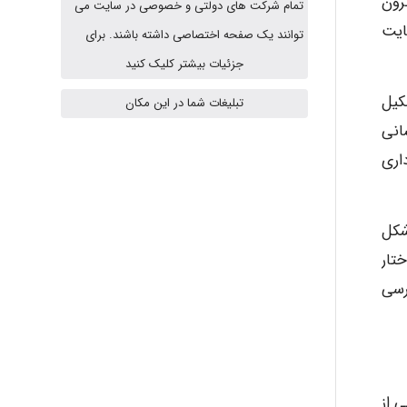
میکرون
تمام شرکت های دولتی و خصوصی در سایت می
ایت
توانند یک صفحه اختصاصی داشته باشند. برای
HaddadiMahsa
جزئیات بیشتر کلیک کنید
شکیل
تبلیغات شما در این مکان
Niloofar
ت و یکسانی
داری
USER124
شکل
تار
malekf
ررسی
abolfazlkoshehe
ی از