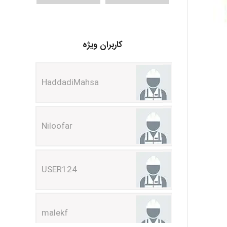
HaddadiMahsa
کاربران ویژه
Niloofar
USER124
malekf
abolfazlkoshehe