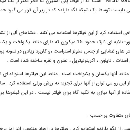
متداول ترین انواع آن فیلتر Micro sorban است که از الیاف پلی استیرن که قطر کمتر از یک 
ی بایست توسط یک شبکه نگه دارنده که در زیر آن قرار می گیرد حم
فی استفاده کرد از این فیلترها استفاده می کنند . غشاهای آلی از ت
یک ژل حاصل از کلوئید آلی ساخته می شود . ژل را به صورت لایه ای نازک حدود 15 میکرون که دارای منافذ یکنواخ
یلتر های غشایی از جنس سلولز استراست ،و کاربرد زیادی در نمونه بر
استات ، نایلون ، اکریلونیتریل ، تفلون و نقره ساخته شده است .
منافذ آنها یکسان و یکنواخت است . منافذ این فیلترها استوانه ای 
ین رو می توان از آنها برای تجزیه به روش وزنی استفاده کرد . ساخ
اده از آنها نیازی به تکیه گاه برای فیلتر نیست . در این فیلترها ب
رهای متفاوت بر حسب :
ی از نگه دارنده استفاده کرد . فیلترها در ابعاد متنوعی اند اما برخ