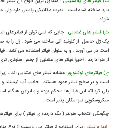
ت) فیلتر های پلاستیکی :
دارد ساخته شده است . قدرت مکانیکی پایینی دارد ولی م
شوند .
ث) فیلتر های غشایی :
جایی که نمی توان از فیلترهای الیا
است در می آورند . و به عنوان فیلتر استفاده می کنند . ف
از هوا دارند . اخیرا فیلتر های غشلیی از جنس سلولزی تری 
ج) فیلترهای نوکلئوپور:
مشابه فیلتر های غشایی اند ، زیرا 
است و بر سطح فیلتر عمود هستند . جاذب آب نیستند و از ا
پلی کربناته این فیلترها محکم بوده و بنابراین هنگام استف
میکروسکوپِی نیز امکان پذیر است .
چگونگی انتخاب هولدر ( نگه دارنده ی فیلتر ) برای فیلت
اندازه فیلتر :
برای استفاده از فیلتر می بایست از نوع مناسب