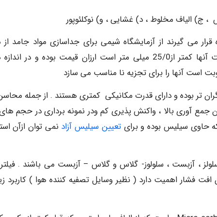
س ، ج) الیاف مخلوط ، د) غشایی ، و) نوکلئوپور
قرار می گیرند از آزمایشگاه شیمی برای جداسازی مواد جامد از م
استفاده می شود .حجم خاکستر آنها کم است و ضخامت آنها کمتر از25/0 میلی متر است ارزان قیمت بوده و در ان
ت است آنها را برای تجزیه نا مناسب می سازد
ران تر بوده و دارای قدرت مکانیکی کمتری هستند . از جمله محاسن
جمع آوری بالا ، واکنش پذیری کم ودر نمونه برداری در حجم های ب
که حاوی سیلیس بوده و برای
تعیین سیلیس آزاد
نمی توان ازآن استف
لز ، آزبست ، سلولوز- گلاس و گلاس – آزبست می باشند . فیلتر 
 افت فشار اهمیت دارد ( نظیر وسایل تصفیه کننده هوا ) کاربرد زی