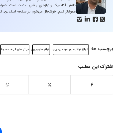
دانشِ آکادمیک و نیازهای واقعیِ صنعت است. همراه با
هموارتر کنیم. خوشحال می‌شوم در صفحه لینکدین، تج




برچسب ها:
,
,
انواع فیلتر های نمونه برداری
فیلتر سلولوزی
فیلتر های الیاف مخلوط
اشتراک این مطلب