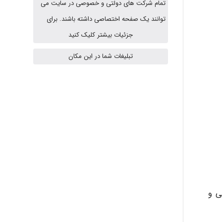
تمام شرکت های دولتی و خصوصی در سایت می
توانند یک صفحه اختصاصی داشته باشند. برای
HaddadiMahsa
جزئیات بیشتر کلیک کنید
تبلیغات شما در این مکان
Niloofar
USER124
malekf
ی و
abolfazlkoshehe