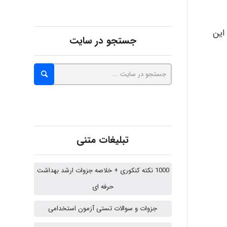
 این
abolfazlkoshehe
جستجو در سایت
A.balandeh
fatima
تبلیغات متنی
Jafar Tym
1000 نکته کنکوری + خلاصه جزوات ارشد بهداشت
حرفه ای
aghajari vahid
جزوات و سوالات تستی آزمون استخدامی