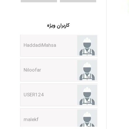
HaddadiMahsa
کاربران ویژه
Niloofar
USER124
malekf
abolfazlkoshehe