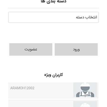
دسته بندی ها
ورود
عضویت
Shamim.khojasteh74
ARAMOH12002
کاربران ویژه
Hagar