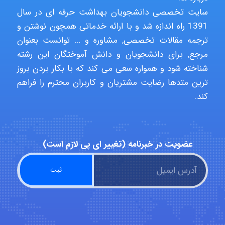
سایت تخصصی دانشجویان بهداشت حرفه ای در سال
1391 راه اندازه شد و با ارائه خدماتی همچون نوشتن و
Rtk2099
ترجمه مقالات تخصصی, مشاوره و … توانست بعنوان
مرجع, برای دانشجویان و دانش آموختگان این رشته
شناخته شود و همواره سعی می کند که با بکار بردن بروز
Arshiaaihsra
ترین متدها رضایت مشتریان و کاربران محترم را فراهم
کند.
ABOALFZAL ZAREI
عضویت در خبرنامه (تغییر ای پی لازم است)
nima5534
arman.m