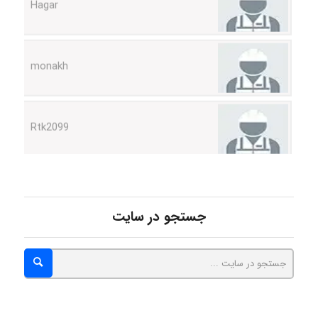
monakh
Rtk2099
Arshiaaihsra
ABOALFZAL ZAREI
جستجو در سایت
nima5534