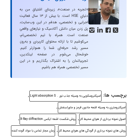
«تجربه در صنعت»، زیربنایِ اشتیاقِ من به
دنیایِ HSE است. با بیش از ۱۳ سال فعالیت
اجرایی و تخصصی، هدفم در این وب‌سایت،
پل زدن میان دانشِ آکادمیک و نیازهای واقعیِ




صنعت است. همراه با تیم تخصصی‌ام،
می‌کوشیم تا با ارائه محتوای کاربردی و به‌روز،
مسیرِ رشد حرفه‌ای شما را هموارتر کنیم.
خوشحال می‌شوم در صفحه لینکدین،
تجربیاتمان را به اشتراک بگذاریم و در این
مسیر تخصصی همراه هم باشیم.
برچسب ها:
,
اسپکتروسکوپی به وسیله جذب نور ۔ Light absorption S
,
اسپکترومتری به وسیله اشعه مادون قرمز و ماوراءبنفش
,
,
اصول نمونه برداری از هوای محیط کار
روش شکست اشعه ایکس X-Ray diffraction
,
روش های نمونه برداری از آلودگی های هوای محیط کار
زمان مجاز تماس با مواد آلوده کننده