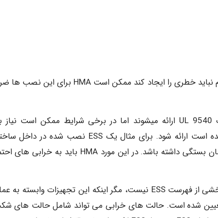
اختلاط باتری های سرب اسید با باتری های نیکل کادمیوم نباید خطری را ایجاد کند ممکن است HMA برای
بسیاری از ESS با تجهیزات ایمنی برای برآوردن الزامات 9540 UL ارائه میشوند اما در برخی شرایط ممکن است نی
تجهیزات ایمنی اضافی بیش از آنچه در ESS گنجانده شده است ارائه شود. برای مثال یک ESS نصب شده د
ممکن است به تهویه خروجی برای حذف گازها از ،ساختمان بستگی داشته باشد. در این مورد HMA باید به خ
هدف HMA ارزیابی تجهیزات ایمنی ارائه شده به عنوان بخشی از فهرست ESS نیست، مگر اینکه این تجهیزات وابسته 
باشد که توسط آزمایش 9540 UL و 95404 UL تعیین شده است. حالت های خرابی می تواند شامل حالت های