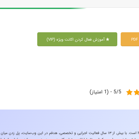
آموزش فعال کردن اکانت ویژه (VIP)
5/5 - (1 امتیاز)
«تجربه در صنعت»، زیربنایِ اشتیاقِ من به دنیایِ HSE است. با بیش از ۱۳ سال فعالیت اجرایی و تخصصی، هدفم در این وب‌سایت، پل زدن میان