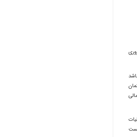
 این نصب ها ضروری
از باشد
ر داخل ساختمان
رابی های احتمالی
به عملیات
 شکست