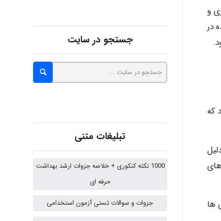
داری و
Alirez0990
 شده در
جستجو در سایت
د.
hosein abdolvand
Kati
م داد که
تبلیغات متنی
لیل
emami
 تیرهای
1000 نکته کنکوری + خلاصه جزوات ارشد بهداشت
حرفه ای
ehtesham
جزوات و سوالات تستی آزمون استخدامی
ی ها