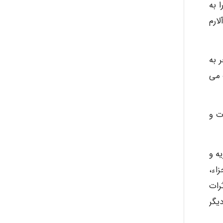
آلارم ها را به
Alirez0990
ک ESMS ثبت داده ها آلارم
hosein abdolvand
 به
 می
Kati
ت و
emami
 تجزیه و
زاء،
ehtesham
رات
یگر