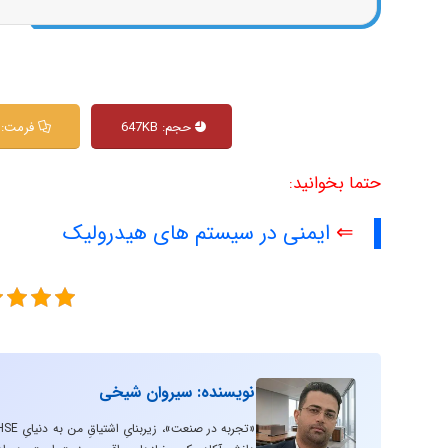
حجم: 647KB
فرمت: PDF
حتما بخوانید:
⇐
ایمنی در سیستم های هیدرولیک
نویسنده: سیروان شیخی