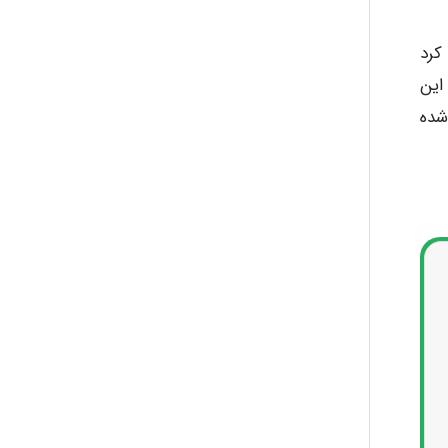
 کرد
این
شده