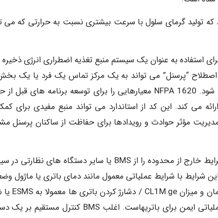
د که تولید گرمای سلول با سرعت بیشتری نسبت به حرارتی که می تو
 که اتخاذ شده و برای استفاده به عنوان یک سیستم منبع تغذیه اضطراری انرژی ذخیره
اشد. اصطلاح “پرسنل” می تواند به یک مرکز تماس یک فرد یا یک بخش
مسئولیت عملیات و نگهداری ESS را بر عهده دارد، اطلاق شود. 1620 NFPA معیارهایی را برای توسعه برنامه های قبل
ئه می کند. این کد از استاندارد می تواند منبع مفیدی برای کمک
 مدیریت مؤثر حوادث و رویدادها برای حفاظت از ساکنان پرسنل مش
سیستم مدیریت ذخیره انرژی (ESMS): مجموعه ای که شرایط خارج از محدوده را از BMS یا سایر دستگاه های نظا
ین شرایط با شرایط عملیاتی معمول مانند دمای باتری یا ماژول وض
شارژ، ولتاژ و جریان مرتبط هستند. تصمیم گیری در مورد زمان
واگذار می شود در حالی که BMS مسئول اجرای بخش عملیاتی ایمن برای باتریهاست. اغلب BMS کنترل مستق