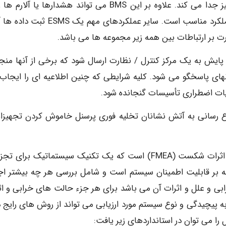
معیوب را دارد که باتری را از عملکرد بالقوه یا مخاطره آمیز جدا می کند. علاوه بر این BMS می تواند هشدارها یا 
ESMS ارسال و پس از آن مسئول محدود کردن شرایط عملکرد مناسب است. سایر عملکردهای مهم ی
رت بر ارتباطات بین همه زیر مجموعه ها می باشد.
و پایش به یک مرکز کنترل / نظارت ارسال شود که برخی از آنها منجر
نهای پاسخگو می شود. کلیه شرایطی که چنین اطلاعیه ای را ایجاب
لیات اضطراری تأسیسات گنجانده شود.
اع رسانی به آتش نشانان تخلیه فوری پرسنل خاموش کردن تجهیزا
یکی از انواع تحلیل کاهش خطر (HMA) تحلیل حالت و اثرات شکست (FMEA) است که یک تکنیک سیستماتیک برای
غلب اولین گام مطالعه بر قابلیت اطمینان سیستم است و شامل بررسی هر چه بیشتر اج
ی و علل و اثرات آن می باشد برای هر جزء حالت های خرابی و اث
 پیچیدگی و نوع سیستم مورد ارزیابی می تواند از روش های رایج د
 را می توان در استانداردهای زیر یافت: