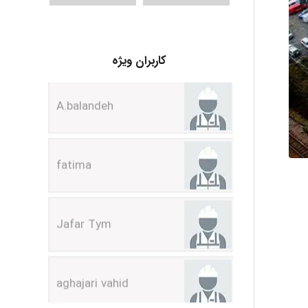
A.balandeh
کاربران ویژه
fatima
Jafar Tym
aghajari vahid
Poubakhtiari