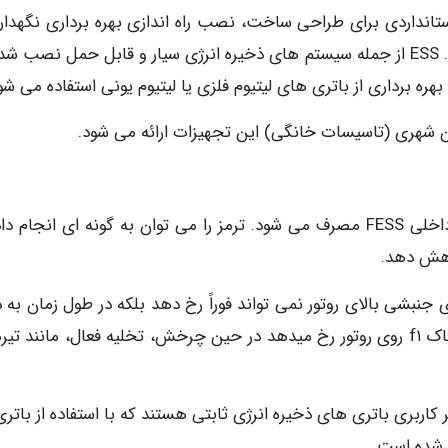
 (NFPA 855 Energy Storage Systems (ESS استانداردی برای طراحی ساخت، نصب راه اندازی بهره برداری نگه
از کار انداختن سیستم های ذخیره سازی انرژی ثابت است. ESS از جمله سیستم های ذخیره انرژی سیار و قابل حمل نصب
 برداری از باتری های لیتیوم فلزی یا لیتیوم یونی استفاده می شو
ن شهری (تاسیسات خانگی) این تجهیزات ارائه می شود.
ترمز: توان تولید شده از روتور بواسطه اصطکاک و عوامل داخلی FESS مصرف می شود. ترمز را می توان به گونه ای انجا
 جنبشی بالای روتور نمی تواند فوراً رخ دهد بلکه در طول زمان به د
کاهش تدریجی سرعت تا توقف در نتیجه نیروهای اصطکاک f۱ روی روتور رخ میدهد در حین چرخش، تخلیه فعال، مانند
ر کاربری باتری های ذخیره انرژی ثابتی هستند که با استفاده از باتر
 شده است.