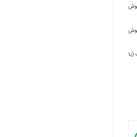
پوش
پوش
(با