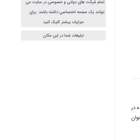
تمام شرکت های دولتی و خصوصی در سایت می
fahimeh sheibani
توانند یک صفحه اختصاصی داشته باشند. برای
جزئیات بیشتر کلیک کنید
تبلیغات شما در این مکان
HaddadiMahsa
Niloofar
USER124
 در
نوان
malekf