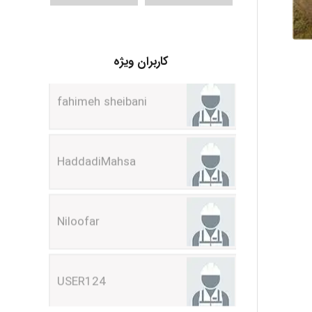
fahimeh sheibani
کاربران ویژه
HaddadiMahsa
Niloofar
USER124
malekf