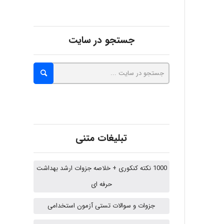
abolfazlkoshehe
جستجو در سایت
abolfazlkoshehe
A.balandeh
تبلیغات متنی
fatima
1000 نکته کنکوری + خلاصه جزوات ارشد بهداشت
حرفه ای
Jafar Tym
جزوات و سوالات تستی آزمون استخدامی