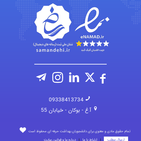
ZAK
vali
09338413734
آ.غ - بوکان - خیابان 55
تمام حقوق مادی و معنوی برای دانشجویان بهداشت حرفه ای محفوظ است
ارسال مطلب
ارتباط با ما
درباره ما و قوانین سایت