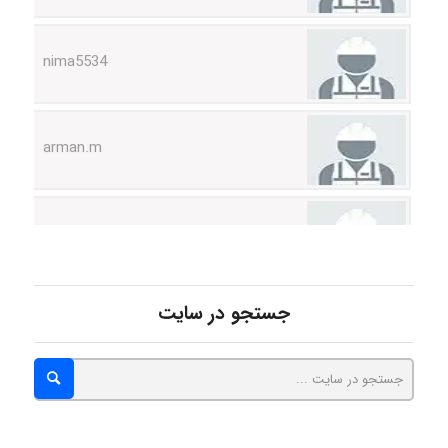
nima5534
arman.m
Hasan haghparast
shbnm72
جستجو در سایت
Minoo1375