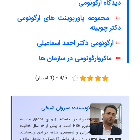
دیدگاه ارگونومی
⇐
مجموعه پاورپوینت های ارگونومی
دکتر چوبینه
⇐
ارگونومی دکتر احمد اسماعیلی
⇐
ماکروارگونومی در سازمان ها
4/5 - (1 امتیاز)
نویسنده: سیروان شیخی
«تجربه در صنعت»، زیربنایِ اشتیاقِ من به
دنیایِ HSE است. با بیش از ۱۳ سال فعالیت
اجرایی و تخصصی، هدفم در این وب‌سایت،
پل زدن میان دانشِ آکادمیک و نیازهای واقعیِ