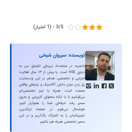
3/5 - (1 امتیاز)
نویسنده: سیروان شیخی
«تجربه در صنعت»، زیربنایِ اشتیاقِ من به
دنیایِ HSE است. با بیش از ۱۳ سال فعالیت
اجرایی و تخصصی، هدفم در این وب‌سایت،
پل زدن میان دانشِ آکادمیک و نیازهای واقعیِ




صنعت است. همراه با تیم تخصصی‌ام،
می‌کوشیم تا با ارائه محتوای کاربردی و به‌روز،
مسیرِ رشد حرفه‌ای شما را هموارتر کنیم.
خوشحال می‌شوم در صفحه لینکدین،
تجربیاتمان را به اشتراک بگذاریم و در این
مسیر تخصصی همراه هم باشیم.