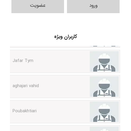
ورود
عضویت
fatemeh mirzaie
کاربران ویژه
Jafar Tym
aghajari vahid
Poubakhtiari
Alirez0990