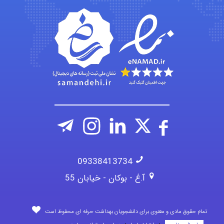
HaddadiMahsa
Niloofar
09338413734
آ.غ - بوکان - خیابان 55
تمام حقوق مادی و معنوی برای دانشجویان بهداشت حرفه ای محفوظ است