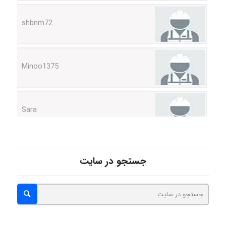
Minoo1375
Sara
ZAK
جستجو در سایت
vali
fahimeh sheibani