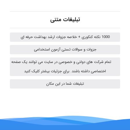
HaddadiMahsa
تبلیغات متنی
1000 نکته کنکوری + خلاصه جزوات ارشد بهداشت حرفه ای
Niloofar
جزوات و سوالات تستی آزمون استخدامی
تمام شرکت های دولتی و خصوصی در سایت می توانند یک صفحه
arman.m
اختصاصی داشته باشند. برای جزئیات بیشتر کلیک کنید
تبلیغات شما در این مکان
Hasan haghparast
shbnm72