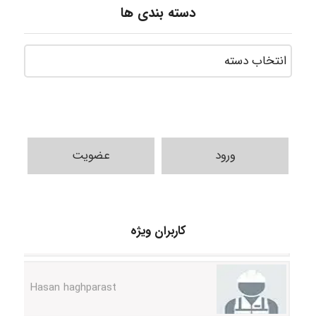
دسته بندی ها
ورود
عضویت
arman.m
کاربران ویژه
Hasan haghparast
shbnm72