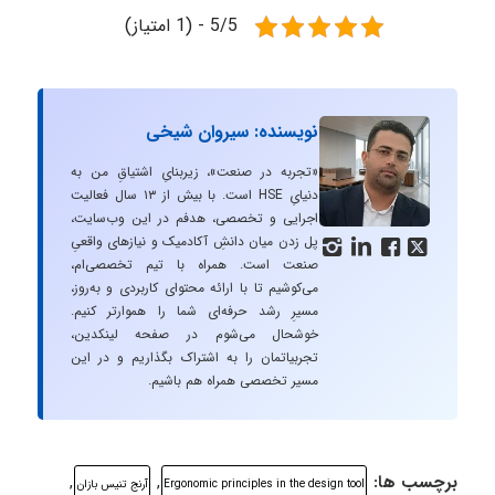
5/5 - (1 امتیاز)
نویسنده: سیروان شیخی
«تجربه در صنعت»، زیربنایِ اشتیاقِ من به
دنیایِ HSE است. با بیش از ۱۳ سال فعالیت
اجرایی و تخصصی، هدفم در این وب‌سایت،
پل زدن میان دانشِ آکادمیک و نیازهای واقعیِ




صنعت است. همراه با تیم تخصصی‌ام،
می‌کوشیم تا با ارائه محتوای کاربردی و به‌روز،
مسیرِ رشد حرفه‌ای شما را هموارتر کنیم.
خوشحال می‌شوم در صفحه لینکدین،
تجربیاتمان را به اشتراک بگذاریم و در این
مسیر تخصصی همراه هم باشیم.
برچسب ها:
,
,
Ergonomic principles in the design tool
آرنج تنیس بازان