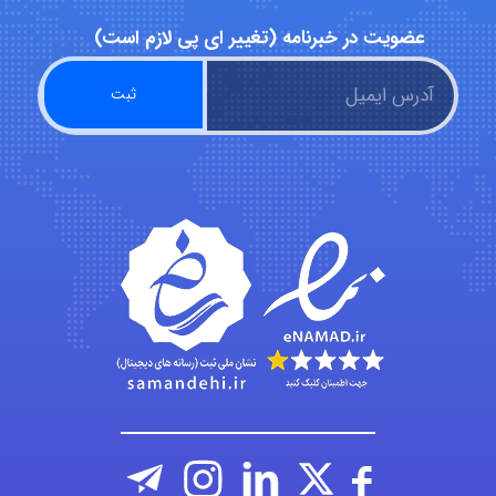
عضویت در خبرنامه (تغییر ای پی لازم است)
abolfazlkoshehe
A.balandeh
fatima
Jafar Tym