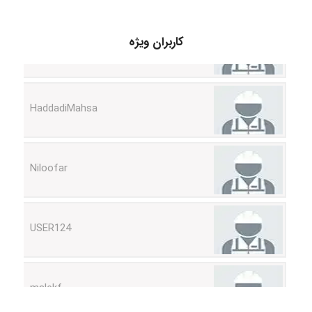
fahimeh sheibani
کاربران ویژه
HaddadiMahsa
Niloofar
USER124
malekf