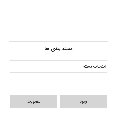
دسته بندی ها
ورود
عضویت
fahimeh sheibani