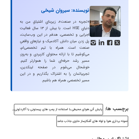
نویسنده: سیروان شیخی
«تجربه در صنعت»، زیربنایِ اشتیاقِ من به
دنیایِ HSE است. با بیش از ۱۳ سال فعالیت
اجرایی و تخصصی، هدفم در این وب‌سایت،
پل زدن میان دانشِ آکادمیک و نیازهای واقعیِ




صنعت است. همراه با تیم تخصصی‌ام،
می‌کوشیم تا با ارائه محتوای کاربردی و به‌روز،
مسیرِ رشد حرفه‌ای شما را هموارتر کنیم.
خوشحال می‌شوم در صفحه لینکدین،
تجربیاتمان را به اشتراک بگذاریم و در این
مسیر تخصصی همراه هم باشیم.
برچسب ها:
,
پایش آنی هوای محیطی با استفاده از پمپ های پیستونی یا آکاردئونی
نمونه برداری هوا و لوله های آشکارساز حاوی جاذب جامد