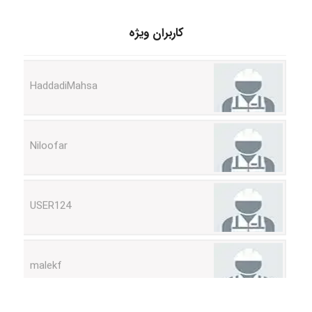
کاربران ویژه
HaddadiMahsa
Niloofar
USER124
malekf
abolfazlkoshehe