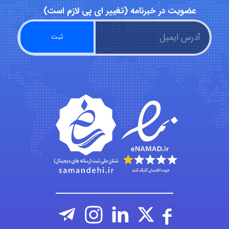
abolfazlkoshehe
عضویت در خبرنامه (تغییر ای پی لازم است)
A.balandeh
fatima
Jafar Tym