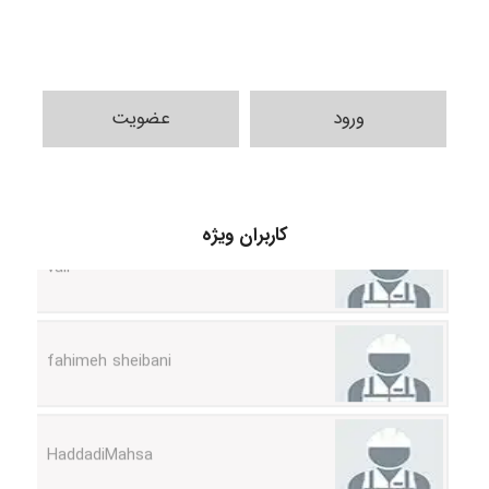
ورود
عضویت
vali
کاربران ویژه
fahimeh sheibani
HaddadiMahsa