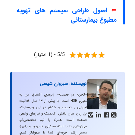
⇐
اصول طراحی سیستم های تهویه
مطبوع بیمارستانی
5/5 - (1 امتیاز)
نویسنده: سیروان شیخی
«تجربه در صنعت»، زیربنایِ اشتیاقِ من به
دنیایِ HSE است. با بیش از ۱۳ سال فعالیت
اجرایی و تخصصی، هدفم در این وب‌سایت،
پل زدن میان دانشِ آکادمیک و نیازهای واقعیِ




صنعت است. همراه با تیم تخصصی‌ام،
می‌کوشیم تا با ارائه محتوای کاربردی و به‌روز،
مسیرِ رشد حرفه‌ای شما را هموارتر کنیم.