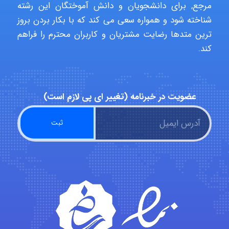
مرجع, برای دانشجویان و دانش آموختگان این رشته
شناخته شود و همواره سعی می کند که با بکار بردن بروز
ترین متدها رضایت مشتریان و کاربران محترم را فراهم
USER124
کند.
malekf
عضویت در خبرنامه (تغییر ای پی لازم است)
abolfazlkoshehe
abolfazlkoshehe
A.balandeh