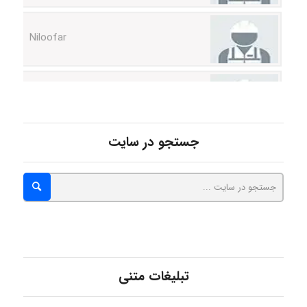
Niloofar
USER124
malekf
جستجو در سایت
abolfazlkoshehe
abolfazlkoshehe
تبلیغات متنی
A.balandeh