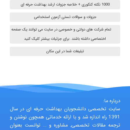
1000 نکته کنکوری + خلاصه جزوات ارشد بهداشت حرفه ای
جزوات و سوالات تستی آزمون استخدامی
fatima
تمام شرکت های دولتی و خصوصی در سایت می توانند یک صفحه
اختصاصی داشته باشند. برای جزئیات بیشتر کلیک کنید
vali
تبلیغات شما در این مکان
fahimeh sheibani
HaddadiMahsa
درباره ما:
سایت تخصصی دانشجویان بهداشت حرفه ای در سال
1391 راه اندازه شد و با ارائه خدماتی همچون نوشتن و
Niloofar
ترجمه مقالات تخصصی, مشاوره و … توانست بعنوان