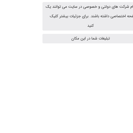
م شرکت های دولتی و خصوصی در سایت می توانند یک
HaddadiMahsa
ه اختصاصی داشته باشند. برای جزئیات بیشتر کلیک
کنید
nima5534
تبلیغات شما در این مکان
arman.m
Hasan haghparast
shbnm72