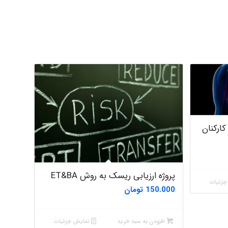
Minoo1375
Sara
ZAK
کارکنان
vali
پروژه ارزیابی ریسک به روش ET&BA
fahimeh sheibani
زئیات
150.000
تومان
افزودن به سبد خرید
نمایش جزئیات
HaddadiMahsa