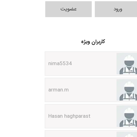
ورود
عضویت
کاربران ویژه
nima5534
arman.m
Hasan haghparast
shbnm72