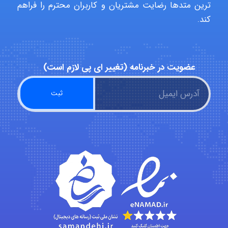
ترین متدها رضایت مشتریان و کاربران محترم را فراهم
Hagar
کند.
monakh
عضویت در خبرنامه (تغییر ای پی لازم است)
Rtk2099
Arshiaaihsra
ABOALFZAL ZAREI
nima5534