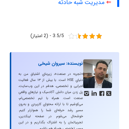
⇐
مدیریت شبه حادثه
3.5/5 - (2 امتیاز)
نویسنده: سیروان شیخی
«تجربه در صنعت»، زیربنایِ اشتیاقِ من به
دنیایِ HSE است. با بیش از ۱۳ سال فعالیت
اجرایی و تخصصی، هدفم در این وب‌سایت،
پل زدن میان دانشِ آکادمیک و نیازهای واقعیِ




صنعت است. همراه با تیم تخصصی‌ام،
می‌کوشیم تا با ارائه محتوای کاربردی و به‌روز،
مسیرِ رشد حرفه‌ای شما را هموارتر کنیم.
خوشحال می‌شوم در صفحه لینکدین،
تجربیاتمان را به اشتراک بگذاریم و در این
مسیر تخصصی همراه هم باشیم.