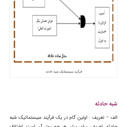
فرآیند سیستماتیک شبه حادثه
شبه حادثه
الف – تعریف : اولین گام در یک فرآیند سیستماتیک شبه
حادثه، تعریفی برای بیان هر چه بهتر آن است. اختلاف