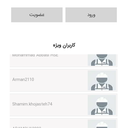
ورود
عضویت
Mohammad Abbasi HSE
کاربران ویژه
Arman2110
Shamim.khojasteh74
ARAMOH12002