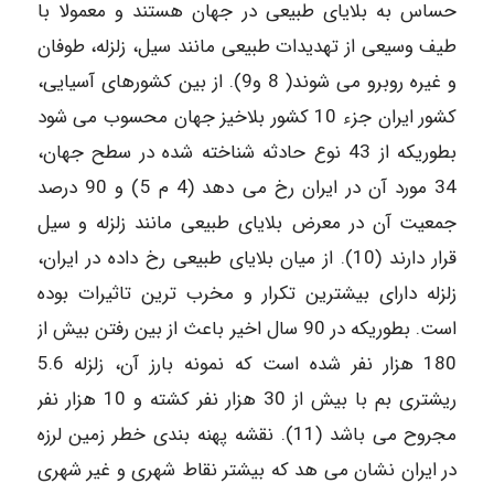
حساس به بلایای طبیعی در جهان هستند و معمولا با
طیف وسیعی از تهدیدات طبیعی مانند سیل، زلزله، طوفان
و غیره روبرو می شوند( 8 و9). از بین کشورهای آسیایی،
کشور ایران جزء 10 کشور بلاخیز جهان محسوب می شود
بطوریکه از 43 نوع حادثه شناخته شده در سطح جهان،
34 مورد آن در ایران رخ می دهد (4 م 5) و 90 درصد
جمعیت آن در معرض بلایای طبیعی مانند زلزله و سیل
قرار دارند (10). از میان بلایای طبیعی رخ داده در ایران،
زلزله دارای بیشترین تکرار و مخرب ترین تاثیرات بوده
است. بطوریکه در 90 سال اخیر باعث از بین رفتن بیش از
180 هزار نفر شده است که نمونه بارز آن، زلزله 5.6
ریشتری بم با بیش از 30 هزار نفر کشته و 10 هزار نفر
مجروح می باشد (11). نقشه پهنه بندی خطر زمین لرزه
در ایران نشان می هد که بیشتر نقاط شهری و غیر شهری