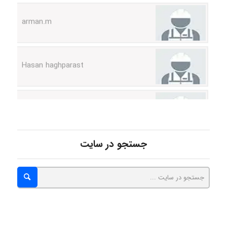
arman.m
Hasan haghparast
shbnm72
Minoo1375
جستجو در سایت
Sara
ZAK