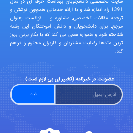
سایت تخصصی دانشجویان بهداشت حرفه ای در سال
1391 راه اندازه شد و با ارائه خدماتی همچون نوشتن و
Hasan haghparast
ترجمه مقالات تخصصی, مشاوره و … توانست بعنوان
مرجع, برای دانشجویان و دانش آموختگان این رشته
شناخته شود و همواره سعی می کند که با بکار بردن بروز
shbnm72
ترین متدها رضایت مشتریان و کاربران محترم را فراهم
کند.
Minoo1375
عضویت در خبرنامه (تغییر ای پی لازم است)
Sara
ZAK