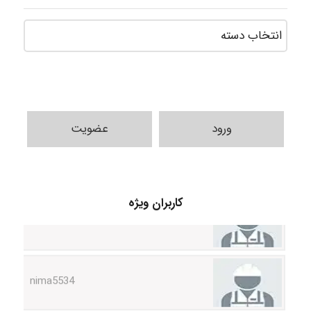
ورود
عضویت
ABOALFZAL ZAREI
کاربران ویژه
nima5534