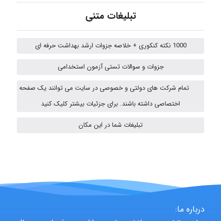
تبلیغات متنی
vali
1000 نکته کنکوری + خلاصه جزوات ارشد بهداشت حرفه ای
جزوات و سوالات تستی آزمون استخدامی
fahimeh sheibani
تمام شرکت های دولتی و خصوصی در سایت می توانند یک صفحه
اختصاصی داشته باشند. برای جزئیات بیشتر کلیک کنید
ABOALFZAL ZAREI
تبلیغات شما در این مکان
nima5534
arman.m
درباره ما: