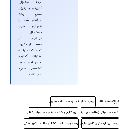
ارائه محتوای
کاربردی و به‌روز،
مسیرِ رشد
حرفه‌ای شما را
هموارتر کنیم.
خوشحال
می‌شوم در
صفحه لینکدین،
تجربیاتمان را به
اشتراک بگذاریم
و در این مسیر
تخصصی همراه
هم باشیم.
برچسب ها:
,
بررسی رفتیار یک سازه سه طبقه فولادی
,
,
تست محاسباتی (مطالعه موردی)
درج نتایج و خلاصه دفترچه محاسبات K-Δ
,
,
راه حل بر طرف کردن نقص سازه
رسم فلوچات اعمال hse در مقابله با تغییر شکل