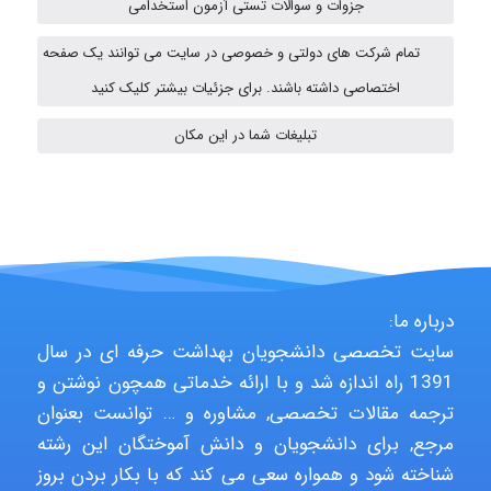
جزوات و سوالات تستی آزمون استخدامی
تمام شرکت های دولتی و خصوصی در سایت می توانند یک صفحه
ehtesham
اختصاصی داشته باشند. برای جزئیات بیشتر کلیک کنید
تبلیغات شما در این مکان
A.balandeh
fatima
درباره ما:
Jafar Tym
سایت تخصصی دانشجویان بهداشت حرفه ای در سال
1391 راه اندازه شد و با ارائه خدماتی همچون نوشتن و
ترجمه مقالات تخصصی, مشاوره و … توانست بعنوان
aghajari vahid
مرجع, برای دانشجویان و دانش آموختگان این رشته
شناخته شود و همواره سعی می کند که با بکار بردن بروز