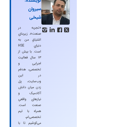
نویسنده:
سیروان
شیخی
«تجربه در




صنعت»، زیربنایِ
اشتیاقِ من به
دنیایِ HSE
است. با بیش از
۱۳ سال فعالیت
اجرایی و
تخصصی، هدفم
در این
وب‌سایت، پل
زدن میان دانشِ
آکادمیک و
نیازهای واقعیِ
صنعت است.
همراه با تیم
تخصصی‌ام،
می‌کوشیم تا با