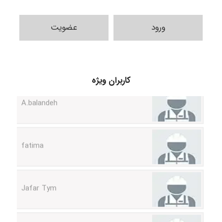
ورود
عضویت
کاربران ویژه
A.balandeh
fatima
Jafar Tym
aghajari vahid