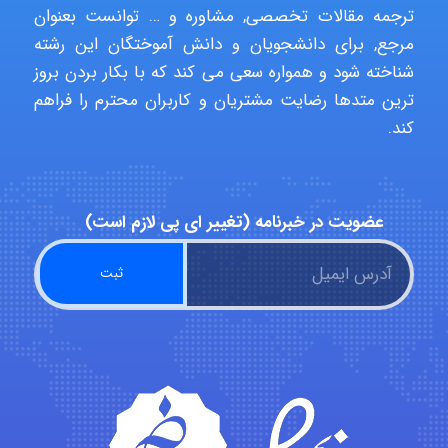
ترجمه مقالات تخصصی, مشاوره و … توانست بعنوان
مرجع, برای دانشجویان و دانش آموختگان این رشته
شناخته شود و همواره سعی می کند که با بکار بردن بروز
Poubakhtiari
ترین متدها رضایت مشتریان و کاربران محترم را فراهم
کند.
Alirez0990
عضویت در خبرنامه (تغییر ای پی لازم است)
hosein abdolvand
Kati
emami