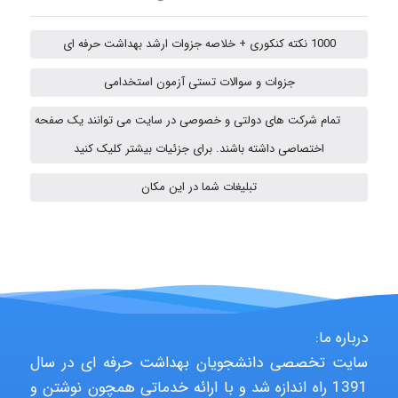
emami
1000 نکته کنکوری + خلاصه جزوات ارشد بهداشت حرفه ای
جزوات و سوالات تستی آزمون استخدامی
ehtesham
تمام شرکت های دولتی و خصوصی در سایت می توانند یک صفحه
اختصاصی داشته باشند. برای جزئیات بیشتر کلیک کنید
A.balandeh
تبلیغات شما در این مکان
fatima
Jafar Tym
درباره ما:
سایت تخصصی دانشجویان بهداشت حرفه ای در سال
1391 راه اندازه شد و با ارائه خدماتی همچون نوشتن و
aghajari vahid