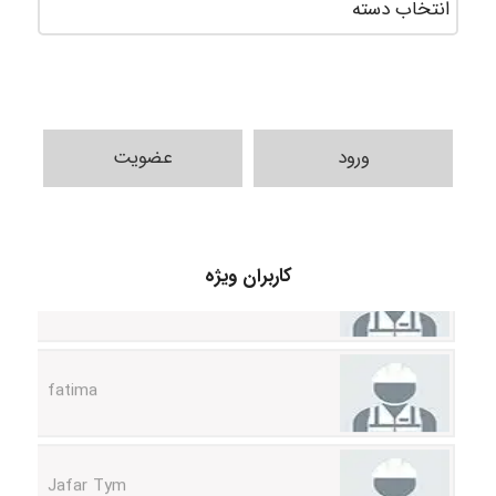
ورود
عضویت
A.balandeh
کاربران ویژه
fatima
Jafar Tym