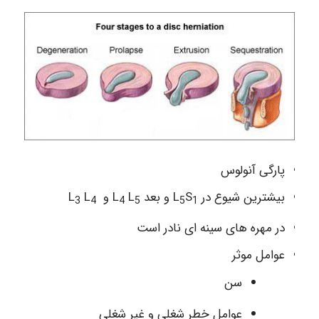
پارگی آنولوس
بیشترین شیوع در L
S
و بعد L
L
و L
L
3
4
4
5
5
1
در مهره های سینه ای نادر است
عوامل موثر
سن
عوامل خطر شغلی و غیر شغلی