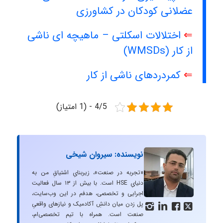
عضلانی کودکان در کشاورزی
⇐
اختلالات اسکلتی – ماهیچه ای ناشی
از کار (WMSDs)
⇐
کمردردهای ناشی از کار
4/5 - (1 امتیاز)
نویسنده: سیروان شیخی
«تجربه در صنعت»، زیربنایِ اشتیاقِ من به
دنیایِ HSE است. با بیش از ۱۳ سال فعالیت
اجرایی و تخصصی، هدفم در این وب‌سایت،
پل زدن میان دانشِ آکادمیک و نیازهای واقعیِ




صنعت است. همراه با تیم تخصصی‌ام،