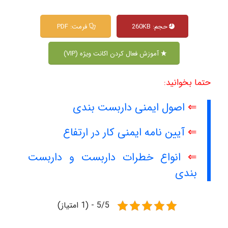
حجم: 260KB
فرمت: PDF
آموزش فعال کردن اکانت ویژه (VIP)
حتما بخوانید:
⇐
اصول ایمنی داربست بندی
⇐
آیین نامه ایمنی کار در ارتفاع
⇐
انواع خطرات داربست و داربست
بندی
5/5 - (1 امتیاز)