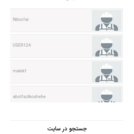
Niloofar
USER124
malekf
abolfazlkoshehe
abolfazlkoshehe
جستجو در سایت
A.balandeh