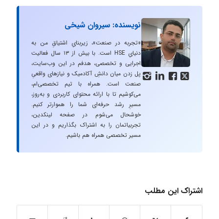
نویسنده: سیروان شیخی
«تجربه در صنعت»، زیربنایِ اشتیاقِ من به
دنیایِ HSE است. با بیش از ۱۳ سال فعالیت
اجرایی و تخصصی، هدفم در این وب‌سایت،
پل زدن میان دانشِ آکادمیک و نیازهای واقعیِ




صنعت است. همراه با تیم تخصصی‌ام،
می‌کوشیم تا با ارائه محتوای کاربردی و به‌روز،
مسیرِ رشد حرفه‌ای شما را هموارتر کنیم.
خوشحال می‌شوم در صفحه لینکدین،
تجربیاتمان را به اشتراک بگذاریم و در این
مسیر تخصصی همراه هم باشیم.
اشتراک این مطلب