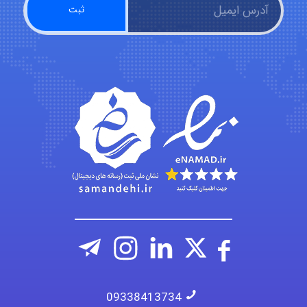
fatima
Jafar Tym
aghajari vahid
09338413734