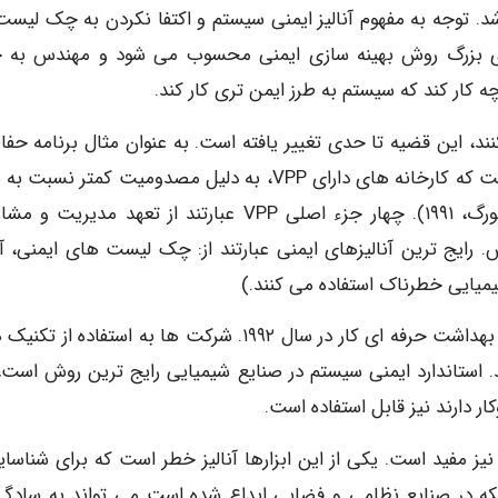
تما 44 اینچ عرض داشته باشد. توجه به مفهوم آنالیز ایمنی سیستم و اکتفا نکردن به چک لی
لیدی بزرگ روش بهینه سازی ایمنی محسوب می شود و مهندس به 
ه کار کند که سیستم به طرز ایمن تری کار کند.
 کنند، این قضیه تا حدی تغییر یافته است. به عنوان مثال برنامه حف
اختیاری اداره ایمنی و بهداشت حرفه ای کار ثابت کرده است که کارخانه های دارای VPP، به دلیل مصدومیت کمتر ن
صنایع، چهل درصد کمتر روز کاری از دست رفته دارند (بورگ، ۱۹۹۱). چهار جزء اصلی VPP عبارتند از تعهد مدی
. رایج ترین آنالیزهای ایمنی عبارتند از: چک لیست های ایمنی، آنا
شیمیایی خطرناک استفاده می کنند.)
همچنین با پیدایش استاندارد ایمنی فراینده اداره ایمنی و بهداشت حرفه ای کار در سال ۱۹۹۲. شرکت ها به استفاده
ستاندارد ایمنی سیستم در صنایع شیمیایی رایج ترین روش است، 
ر دارند نیز قابل استفاده است.
نیز مفید است. یکی از این ابزارها آنالیز خطر است که برای شناسای
نکه در صنایع نظامی و فضایی ابداع شده است می تواند به سادگی