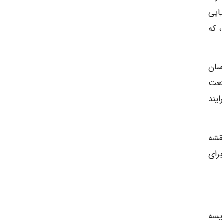
شیمیایی
 که
دسان
نعت
یند
 نقشه
رای
یسه