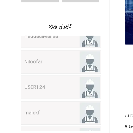
HaddadiMahsa
کاربران ویژه
Niloofar
USER124
malekf
abolfazlkoshehe
تلف
ی و