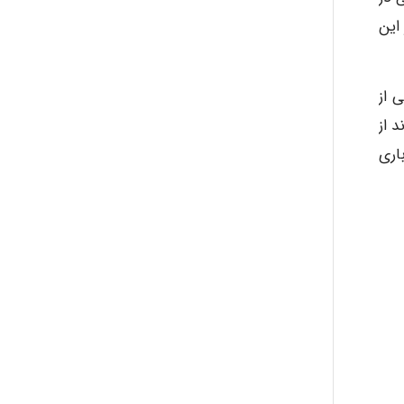
 این
 از
د از
اری