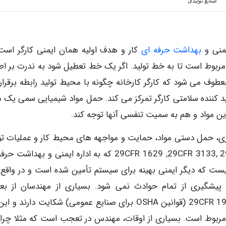
صنایع تولیدی
یمنی و
بهداشت حرفه ای
کار و هدف اولیه همان ایمنی کارگر است.
 مربوط است تا به خط تولید. اگر یک خط تعطیل شود به ندرت بر اط
طوف می شود که کارگر کارخانه چگونه با محیط تولید رابطه برقرار
 کننده سلامتی کارگر تمرکز می کند. حمل مواد شیمیایی سمی یک م
ین مواد و هم به سمیت تنفسی آنها توجه کند.
اری، حمل دستی مواد، حمایت و مواجهه های محیط کار و عملیات تول
مهمترین استانداردها در این زمینه عبارتند از 1910 29CFR 1629 ,29CFR 3133, 29CFR که به اداره ایمنی و به
نیست که دیگر ایمنی بهینه برای سیستم تأمین شده است و در واقع 
پیشگیری از تمام حوادث نمی شود. بسیاری از مهندسان از ب
استانداردهای اداره ایمنی و بهداشت حرفه ای کارنظیر 1910 29CFR (قوانین OSHA برای صنایع عمومی) شکایت دارند
 نامربوط است. بسیاری از اوقات، مهندس در تعجب است که مثلا چرا