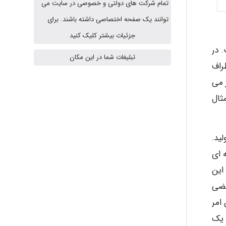
HaddadiMahsa
تمام شرکت های دولتی و خصوصی در سایت می
توانند یک صفحه اختصاصی داشته باشند. برای
جزئیات بیشتر کلیک کنید
Niloofar
 در
تبلیغات شما در این مکان
راف
 می
USER124
ثال
malekf
ید.
داشت حرفه ای
این
abolfazlkoshehe
عضی
 و این امر
abolfazlkoshehe
 یک