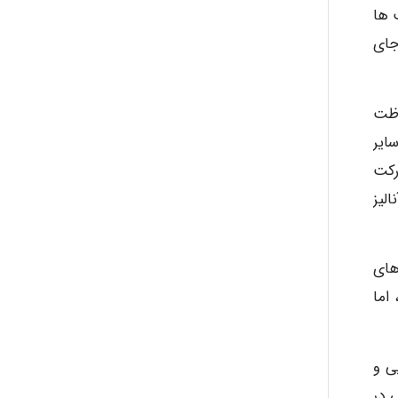
ست ها
جای
A.balandeh
اظت
fatima
سبت به سایر
ریت و مشارکت
لیز
Jafar Tym
 از تکنیک های
aghajari vahid
اما
ی و
 در