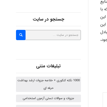
ایع
abolfazlkoshehe
 با
این
جستجو در سایت
این
A.balandeh
ادل
ود،
fatima
تبلیغات متنی
Jafar Tym
1000 نکته کنکوری + خلاصه جزوات ارشد بهداشت
aghajari vahid
حرفه ای
جزوات و سوالات تستی آزمون استخدامی