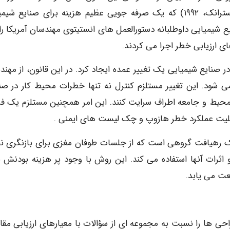
و 1534 مورد آسیب بدنی در سال جلوگیری می کند (استرانک، ۱۹۹۲) که یک صرفه جویی عظیم هزینه برای صنایع 
شیمیایی داوطلبانه دستورالعمل های انستیتوی مهندسان آمریکا را،
ی کار در صنایع شیمیایی یک تغییر عمده ایجاد کرد. در این قانون، از مهن
 می شود. این تغییر مستلزم کنترل نه تنها خطرات محیط کار در ص
حیط و جامعه اطراف سرایت کنند. این امر همچنین مستلزم یک فرا
لیز قابلیت عملکرد خطر هازوپ و چک لیست های ایمنی .
(HAZOP – Hazard and Operability Study) یک رهیافت گروهی است که از جلسات طوفان مغزی برای بازنگری
 اثرات آنها استفاده می کند. این روش با وجود پر هزینه بودنش ب
عت می یابد.
 ها را نسبت به مجموعه ای از سؤالات با معیارهای ارزیابی مقا