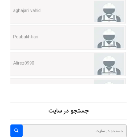
Poubakhtiari
Alirez0990
hosein abdolvand
Kati
جستجو در سایت
emami