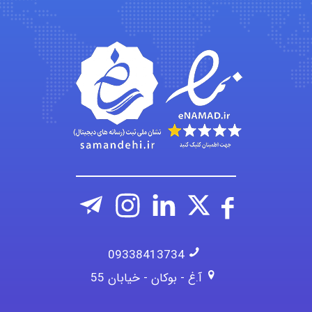
ehtesham
Iman Hosseini
Chehri
09338413734
آ.غ - بوکان - خیابان 55