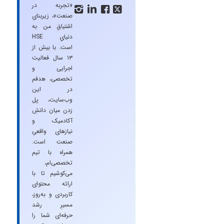
«تجربه در




صنعت»، زیربنایِ
اشتیاقِ من به
دنیایِ HSE
است. با بیش از
۱۳ سال فعالیت
اجرایی و
تخصصی، هدفم
در این
وب‌سایت، پل
زدن میان دانشِ
آکادمیک و
نیازهای واقعیِ
صنعت است.
همراه با تیم
تخصصی‌ام،
می‌کوشیم تا با
ارائه محتوای
کاربردی و به‌روز،
مسیرِ رشد
حرفه‌ای شما را