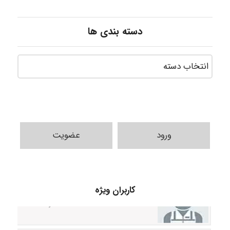
دسته بندی ها
ورود
عضویت
Jafar Tym
کاربران ویژه
aghajari vahid