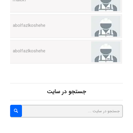
abolfazlkoshehe
abolfazlkoshehe
A.balandeh
جستجو در سایت
fatima
Jafar Tym