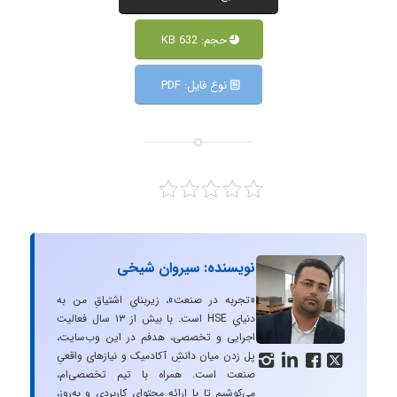
حجم: 632 KB
نوع فایل: PDF
نویسنده: سیروان شیخی
«تجربه در صنعت»، زیربنایِ اشتیاقِ من به
دنیایِ HSE است. با بیش از ۱۳ سال فعالیت
اجرایی و تخصصی، هدفم در این وب‌سایت،
پل زدن میان دانشِ آکادمیک و نیازهای واقعیِ




صنعت است. همراه با تیم تخصصی‌ام،
می‌کوشیم تا با ارائه محتوای کاربردی و به‌روز،