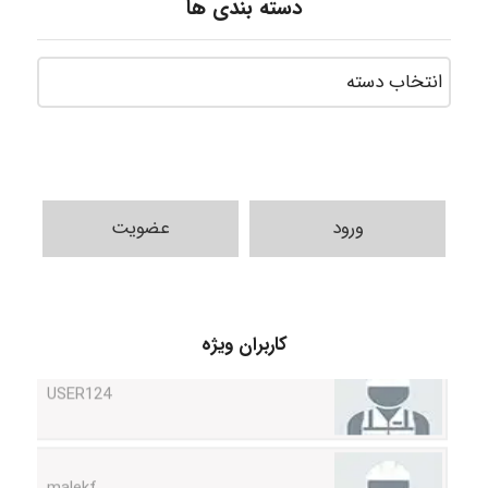
دسته بندی ها
ورود
عضویت
کاربران ویژه
USER124
malekf