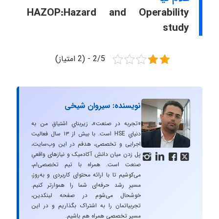
HAZOP:Hazard and Operability
study
2/5 - (2 امتیاز)
نویسنده: سیروان شیخی
«تجربه در صنعت»، زیربنایِ اشتیاقِ من به
دنیایِ HSE است. با بیش از ۱۳ سال فعالیت
اجرایی و تخصصی، هدفم در این وب‌سایت،
پل زدن میان دانشِ آکادمیک و نیازهای واقعیِ




صنعت است. همراه با تیم تخصصی‌ام،
می‌کوشیم تا با ارائه محتوای کاربردی و به‌روز،
مسیرِ رشد حرفه‌ای شما را هموارتر کنیم.
خوشحال می‌شوم در صفحه لینکدین،
تجربیاتمان را به اشتراک بگذاریم و در این
مسیر تخصصی همراه هم باشیم.