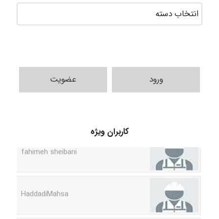
ورود
عضویت
کاربران ویژه
fahimeh sheibani
HaddadiMahsa
Niloofar