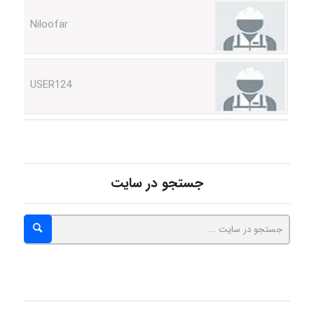
USER124
malekf
abolfazlkoshehe
جستجو در سایت
abolfazlkoshehe
A.balandeh