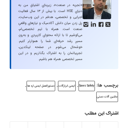
«تجربه در صنعت»، زیربنایِ اشتیاقِ من به
دنیایِ HSE است. با بیش از ۱۳ سال فعالیت
اجرایی و تخصصی، هدفم در این وب‌سایت،
پل زدن میان دانشِ آکادمیک و نیازهای واقعیِ




صنعت است. همراه با تیم تخصصی‌ام،
می‌کوشیم تا با ارائه محتوای کاربردی و به‌روز،
مسیرِ رشد حرفه‌ای شما را هموارتر کنیم.
خوشحال می‌شوم در صفحه لینکدین،
تجربیاتمان را به اشتراک بگذاریم و در این
مسیر تخصصی همراه هم باشیم.
برچسب ها:
,
,
,
Saws Safety
ایمنی ابزارآلات
دستورالعمل ایمنی اره ها
ماشین آلات دستی
اشتراک این مطلب