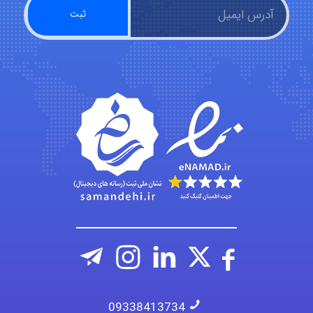
emami
ehtesham
Iman Hosseini
Chehri
09338413734