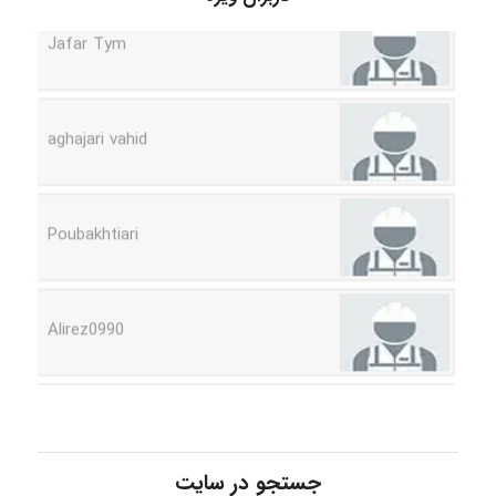
Jafar Tym
aghajari vahid
Poubakhtiari
Alirez0990
hosein abdolvand
جستجو در سایت
Kati