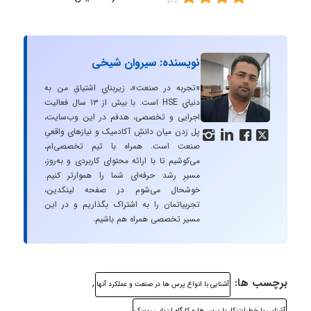
نویسنده: سیروان شیخی
«تجربه در صنعت»، زیربنایِ اشتیاقِ من به
دنیایِ HSE است. با بیش از ۱۳ سال فعالیت
اجرایی و تخصصی، هدفم در این وب‌سایت،
پل زدن میان دانشِ آکادمیک و نیازهای واقعیِ




صنعت است. همراه با تیم تخصصی‌ام،
می‌کوشیم تا با ارائه محتوای کاربردی و به‌روز،
مسیرِ رشد حرفه‌ای شما را هموارتر کنیم.
خوشحال می‌شوم در صفحه لینکدین،
تجربیاتمان را به اشتراک بگذاریم و در این
مسیر تخصصی همراه هم باشیم.
برچسب ها:
,
آشنایی با انواع پرس ها در صنعت و عملکرد آنها
,
آشنایی با خطرات کار با پرس ها و کارگاه ارزیابی ریسک