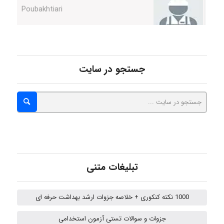
Alirez0990
hosein abdolvand
جستجو در سایت
Kati
emami
تبلیغات متنی
ehtesham
1000 نکته کنکوری + خلاصه جزوات ارشد بهداشت حرفه ای
جزوات و سوالات تستی آزمون استخدامی