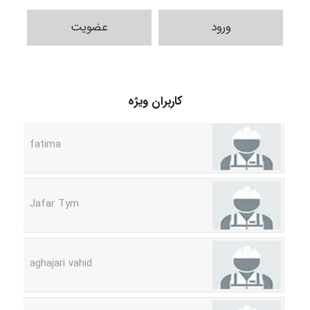
ورود
عضویت
A.balandeh
fatima
کاربران ویژه
Jafar Tym
aghajari vahid
Poubakhtiari