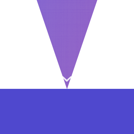
⇐ در هر مرحله ای از ثبت نام یا فعال کردن اکانت
VIP مشکل داشتید, از طریق فرم تماس به ما در