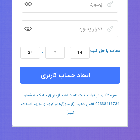
:معادله را حل کنید
−
=
ایجاد حساب کاربری
هر مشکلی در فرایند ثبت نام داشتید از طریق پیامک به شماره
09338413734 اطلاع دهید. (از مرورگرهای کروم و موزیلا استفاده
کنید)