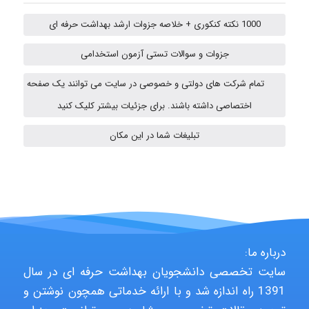
A.balandeh
1000 نکته کنکوری + خلاصه جزوات ارشد بهداشت حرفه ای
جزوات و سوالات تستی آزمون استخدامی
fatima
تمام شرکت های دولتی و خصوصی در سایت می توانند یک صفحه
اختصاصی داشته باشند. برای جزئیات بیشتر کلیک کنید
تبلیغات شما در این مکان
vali
fahimeh sheibani
درباره ما:
HaddadiMahsa
سایت تخصصی دانشجویان بهداشت حرفه ای در سال
1391 راه اندازه شد و با ارائه خدماتی همچون نوشتن و