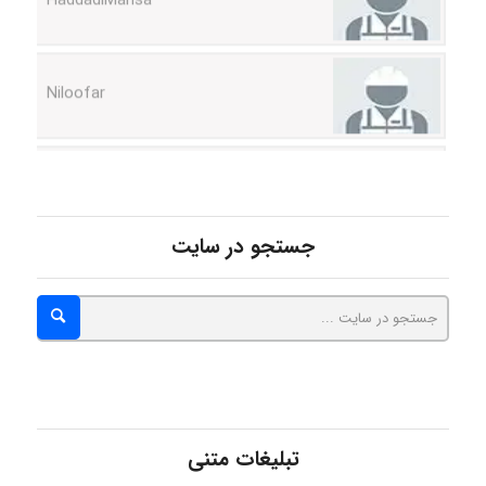
Niloofar
USER124
جستجو در سایت
malekf
abolfazlkoshehe
abolfazlkoshehe
تبلیغات متنی