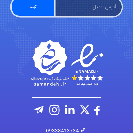
Alirez0990
hosein abdolvand
Kati
emami
09338413734