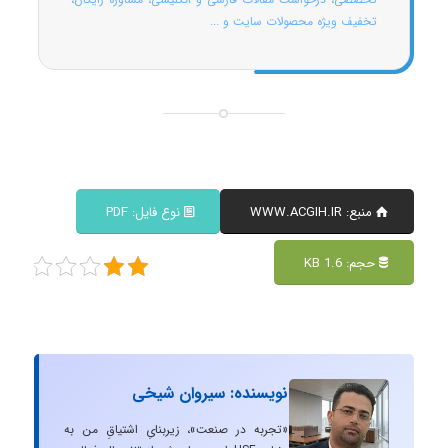
تخفیف ویژه محصولات سایت و ...
منبع: WWW.ACGIH.IR
نوع فایل: PDF
حجم: 1.6 KB
(1
امت
نویسنده: سیروان شیخی
«تجربه در صنعت»، زیربنایِ اشتیاقِ من به