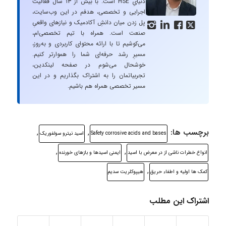
دنیایِ HSE است. با بیش از ۱۳ سال فعالیت
اجرایی و تخصصی، هدفم در این وب‌سایت،
پل زدن میان دانشِ آکادمیک و نیازهای واقعیِ




صنعت است. همراه با تیم تخصصی‌ام،
می‌کوشیم تا با ارائه محتوای کاربردی و به‌روز،
مسیرِ رشد حرفه‌ای شما را هموارتر کنیم.
خوشحال می‌شوم در صفحه لینکدین،
تجربیاتمان را به اشتراک بگذاریم و در این
مسیر تخصصی همراه هم باشیم.
برچسب ها:
,
,
Safety corrosive acids and bases
اسید نیترو سولفوریک
,
,
انواع خطرات ناشی از در معرض با اسید
ایمنی اسیدها و بازهای خورنده
,
کمک ها اولیه و اطفاء حریق
هیپوکلریت سدیم
اشتراک این مطلب