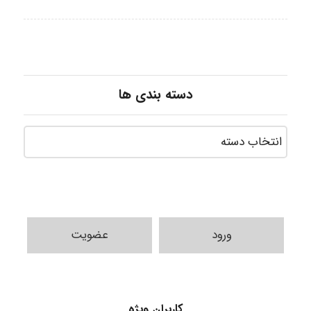
دسته بندی ها
ورود
عضویت
abolfazlkoshehe
کاربران ویژه