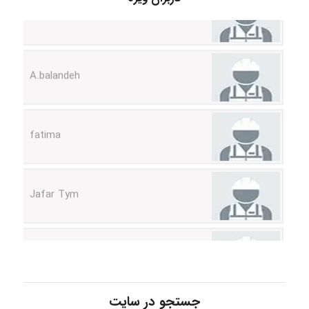
A.balandeh
fatima
Jafar Tym
aghajari vahid
Poubakhtiari
جستجو در سایت