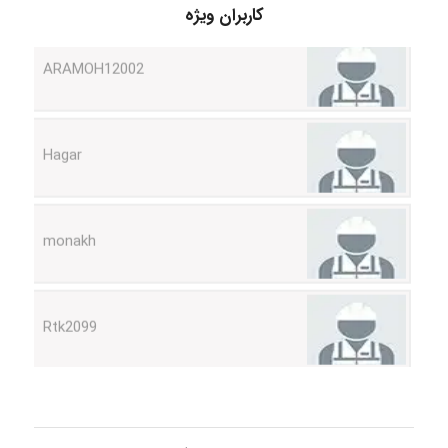
کاربران ویژه
Hagar
monakh
Rtk2099
Arshiaaihsra
ABOALFZAL ZAREI