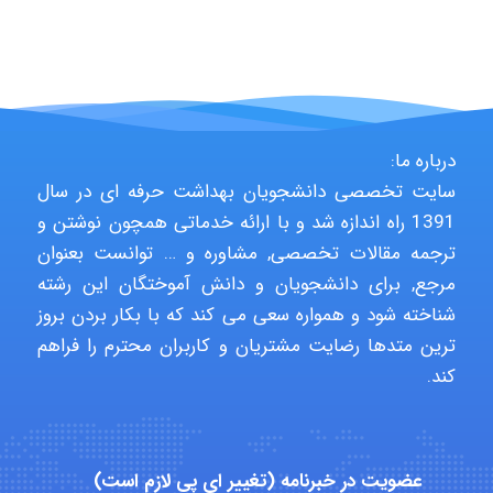
Hagar
monakh
درباره ما:
سایت تخصصی دانشجویان بهداشت حرفه ای در سال
1391 راه اندازه شد و با ارائه خدماتی همچون نوشتن و
Rtk2099
ترجمه مقالات تخصصی, مشاوره و … توانست بعنوان
مرجع, برای دانشجویان و دانش آموختگان این رشته
شناخته شود و همواره سعی می کند که با بکار بردن بروز
Arshiaaihsra
ترین متدها رضایت مشتریان و کاربران محترم را فراهم
کند.
ABOALFZAL ZAREI
عضویت در خبرنامه (تغییر ای پی لازم است)