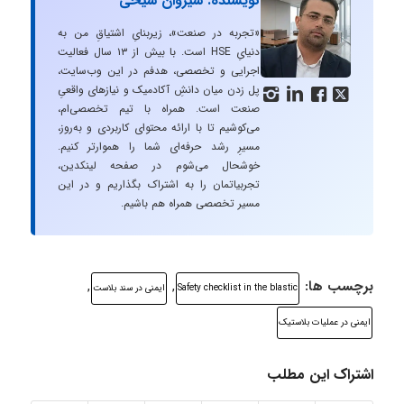
نویسنده: سیروان شیخی
«تجربه در صنعت»، زیربنایِ اشتیاقِ من به
دنیایِ HSE است. با بیش از ۱۳ سال فعالیت
اجرایی و تخصصی، هدفم در این وب‌سایت،
پل زدن میان دانشِ آکادمیک و نیازهای واقعیِ




صنعت است. همراه با تیم تخصصی‌ام،
می‌کوشیم تا با ارائه محتوای کاربردی و به‌روز،
مسیرِ رشد حرفه‌ای شما را هموارتر کنیم.
خوشحال می‌شوم در صفحه لینکدین،
تجربیاتمان را به اشتراک بگذاریم و در این
مسیر تخصصی همراه هم باشیم.
برچسب ها:
,
,
Safety checklist in the blastic
ایمنی در سند بلاست
ایمنی در عملیات بلاستیک
اشتراک این مطلب