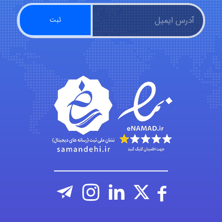
nima5534
arman.m
Hasan haghparast