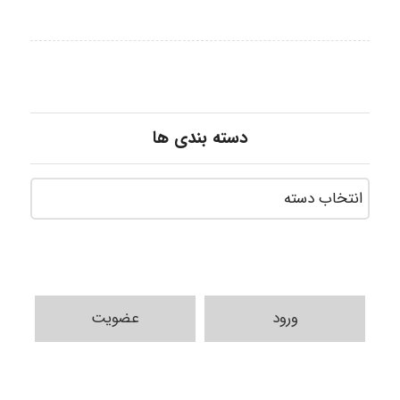
دسته بندی ها
ورود
عضویت
Shamim.khojasteh74
ARAMOH12002