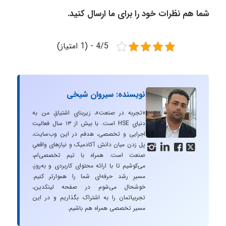
شما هم نظرات خود را برای ما ارسال کنید.
4/5 - (1 امتیاز)
نویسنده: سیروان شیخی
«تجربه در صنعت»، زیربنایِ اشتیاقِ من به
دنیایِ HSE است. با بیش از ۱۳ سال فعالیت
اجرایی و تخصصی، هدفم در این وب‌سایت،
پل زدن میان دانشِ آکادمیک و نیازهای واقعیِ




صنعت است. همراه با تیم تخصصی‌ام،
می‌کوشیم تا با ارائه محتوای کاربردی و به‌روز،
مسیرِ رشد حرفه‌ای شما را هموارتر کنیم.
خوشحال می‌شوم در صفحه لینکدین،
تجربیاتمان را به اشتراک بگذاریم و در این
مسیر تخصصی همراه هم باشیم.