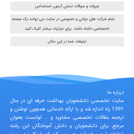
جزوات و سوالات تستی آزمون استخدامی
emami
تمام شرکت های دولتی و خصوصی در سایت می توانند یک صفحه
اختصاصی داشته باشند. برای جزئیات بیشتر کلیک کنید
تبلیغات شما در این مکان
abolfazlkoshehe
A.balandeh
درباره ما:
fatima
سایت تخصصی دانشجویان بهداشت حرفه ای در سال
1391 راه اندازه شد و با ارائه خدماتی همچون نوشتن و
ترجمه مقالات تخصصی, مشاوره و … توانست بعنوان
Jafar Tym
مرجع, برای دانشجویان و دانش آموختگان این رشته