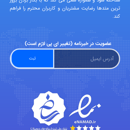
شناخته شود و همواره سعی می کند که با بکار بردن بروز
ترین متدها رضایت مشتریان و کاربران محترم را فراهم
aghajari vahid
کند.
Poubakhtiari
عضویت در خبرنامه (تغییر ای پی لازم است)
Alirez0990
hosein abdolvand
Kati