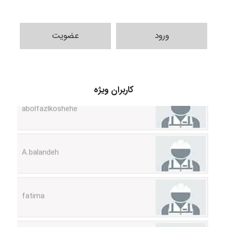
ورود
عضویت
کاربران ویژه
abolfazlkoshehe
A.balandeh
fatima
Jafar Tym