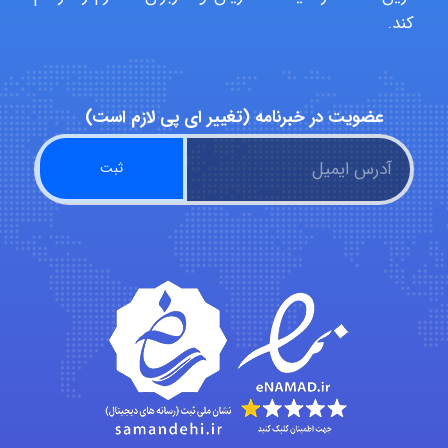
hosein abdolvand
کند.
Kati
عضویت در خبرنامه (تغییر ای پی لازم است)
emami
ehtesham
Iman Hosseini
Chehri