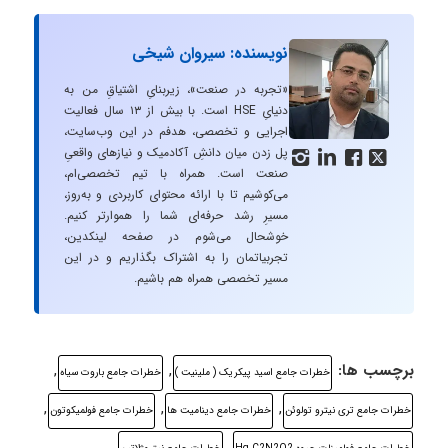
نویسنده: سیروان شیخی
«تجربه در صنعت»، زیربنایِ اشتیاقِ من به
دنیایِ HSE است. با بیش از ۱۳ سال فعالیت
اجرایی و تخصصی، هدفم در این وب‌سایت،
پل زدن میان دانشِ آکادمیک و نیازهای واقعیِ




صنعت است. همراه با تیم تخصصی‌ام،
می‌کوشیم تا با ارائه محتوای کاربردی و به‌روز،
مسیرِ رشد حرفه‌ای شما را هموارتر کنیم.
خوشحال می‌شوم در صفحه لینکدین،
تجربیاتمان را به اشتراک بگذاریم و در این
مسیر تخصصی همراه هم باشیم.
برچسب ها:
,
,
خطرات جامع اسید پیکریک ( ملینیت )
خطرات جامع باروت سیاه
,
,
,
خطرات جامع تری نیترو تولوئن
خطرات جامع دینامیت ها
خطرات جامع فولمیکوتون
,
,