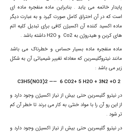
پایدار خاتمه می یابد . بنابراین ماده منفجره ماده ای
است که در آن احتراق کامل صورت گیرد و به عبارت دیگر
ماده اکسید کننده آن اکسیژن کافی برای تبدیل کلیه اتم
های کربن و هیدروژن به Co2 و H2O داشته باشد .
ماده منفجره ماده بسیار حساس و خطرناک می باشد
مانند نیتروگلیسرین که معادله تغییر شیمیائی آن به شکل
زیر می باشد :
3
H
5
(NO
3
)2 —— 6 CO
2
+ 5 H2O + 3N
2
+O
2 C
در نیترو گلیسرین حتی بیش از نیاز اکسیژن وجود دارد و
از این رو آن را با مواد خنثی به کار می برند تا خطر آن کم
تر شود .
در نیترو گلیسرین حتی بیش از نیاز اکسیژن وجود دارد و