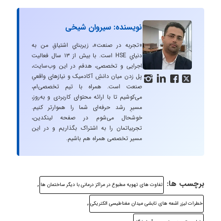
نویسنده: سیروان شیخی
«تجربه در صنعت»، زیربنایِ اشتیاقِ من به
دنیایِ HSE است. با بیش از ۱۳ سال فعالیت
اجرایی و تخصصی، هدفم در این وب‌سایت،
پل زدن میان دانشِ آکادمیک و نیازهای واقعیِ




صنعت است. همراه با تیم تخصصی‌ام،
می‌کوشیم تا با ارائه محتوای کاربردی و به‌روز،
مسیرِ رشد حرفه‌ای شما را هموارتر کنیم.
خوشحال می‌شوم در صفحه لینکدین،
تجربیاتمان را به اشتراک بگذاریم و در این
مسیر تخصصی همراه هم باشیم.
برچسب ها:
,
تفاوت های تهویه مطبوع در مراکز درمانی با دیگر ساختمان ها
,
خطرات لیزر اشعه های تابشی میدان مغناطیسی الکتریکی