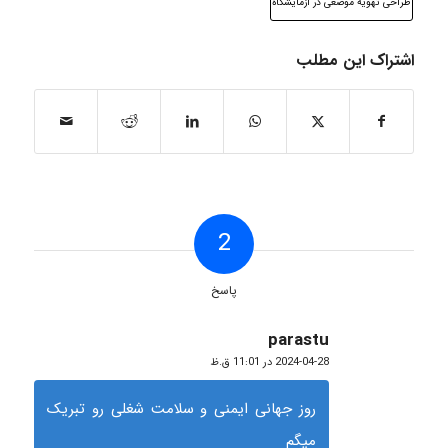
طراحی تهویه موضعی در آزمایشگاه
اشتراک این مطلب
2
پاسخ
parastu
گفته:
2024-04-28 در 11:01 ق.ظ
روز جهانی ایمنی و سلامت شغلی رو تبریک
میگم