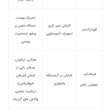
تحریک پوست،
کارکنان تمیز کاری
دستگاه تنفس و
گلوتارآلدئید
تجهیزات آندوسکوپی
چشم. حساسیت
پوستی
موتاژن، تراتوژن،
سرطان زایی در
فرمالدئید،
کارکنان در آزمایشگاه
انسان (سرطان
پاتولوژی
نازوفارنکس)،
تولوئن، زایلن
درماتیت تماسی،
واکنش های آلرژیک