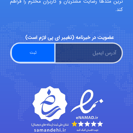
ترین متدها رضایت مشتریان و کاربران محترم را فراهم
کند.
Alirez0990
عضویت در خبرنامه (تغییر ای پی لازم است)
hosein abdolvand
Kati
emami
ehtesham