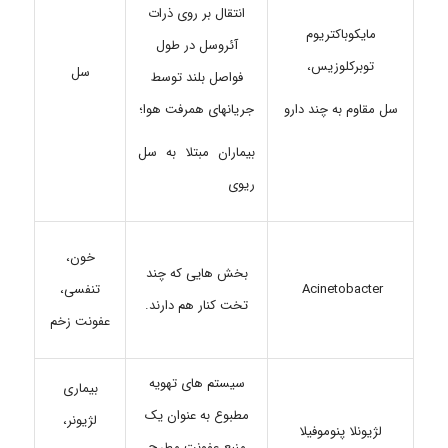
انتقال بر روی ذرات
مایکوباکتریوم
آئروسل در طول
توبرکلوزیس،
سل
فواصل بلند توسط
جریانهای همرفت هوا؛
سل مقاوم به چند دارو
بیماران مبتلا به سل
ریوی
خون،
بخش هایی که چند
Acinetobacter
تنفسی،
تخت کنار هم دارند.
عفونت زخم
سیستم های تهویه
بیماری
مطبوع به عنوان یک
لژیونر،
لژیونلا پنوموفیلا
منبع عفونت مطرح