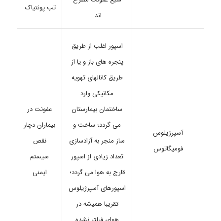
تب پونتیاک
اند.
اسپور اغلب از طریق
پنجره های باز و یا از
طریق کانالهای تهویه
مکانیکی وارد
ساختمان بیمارستان
عفونت در
می گردد؛ ساخت و
بیماران دچار
آسپرژیلوس
ساز منجر به آزادسازی
نقص
فومیگاتوس
تعداد زیادی از اسپور
سیستم
قارچ به هوا می گردد؛
ایمنی
اسپورهای آسپرژیلوس
تقریبا همیشه در
هوای فیلتر نشده