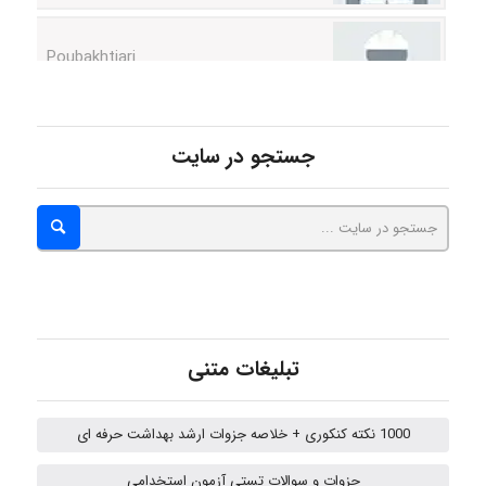
Poubakhtiari
Alirez0990
جستجو در سایت
hosein abdolvand
Kati
تبلیغات متنی
emami
1000 نکته کنکوری + خلاصه جزوات ارشد بهداشت حرفه ای
ehtesham
جزوات و سوالات تستی آزمون استخدامی