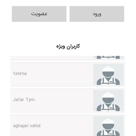
ورود
عضویت
A.balandeh
کاربران ویژه
fatima
Jafar Tym
aghajari vahid