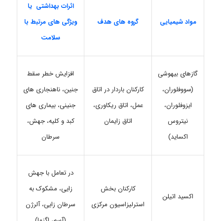
اثرات بهداشتی یا
مواد
شیمیایی
گروه های هدف
ویژگی های مرتبط با
سلامت
گازهای بیهوشی
افزایش خطر سقط
(سووفلوران،
کارکنان باردار در اتاق
جنین، ناهنجاری های
ایزوفلوران،
عمل، اتاق ریکاوری،
جنینی، بیماری های
نیتروس
اتاق زایمان
کبد و کلیه، جهش،
اکساید)
سرطان
در تعامل با جهش
کارکنان بخش
زایی، مشکوک به
اکسید اتیلن
استرلیزاسیون مرکزی
سرطان زایی، آلرژن
(آسم، اگزما)