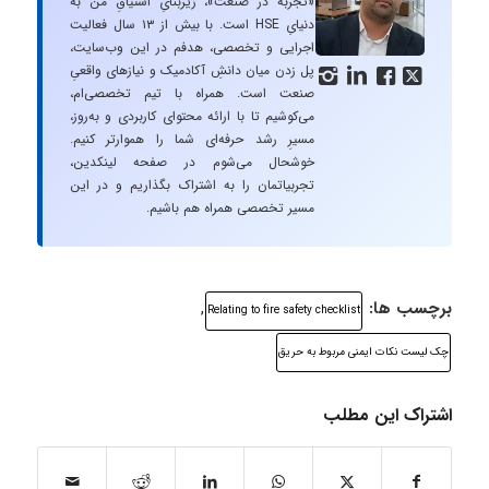
«تجربه در صنعت»، زیربنایِ اشتیاقِ من به
دنیایِ HSE است. با بیش از ۱۳ سال فعالیت
اجرایی و تخصصی، هدفم در این وب‌سایت،
پل زدن میان دانشِ آکادمیک و نیازهای واقعیِ




صنعت است. همراه با تیم تخصصی‌ام،
می‌کوشیم تا با ارائه محتوای کاربردی و به‌روز،
مسیرِ رشد حرفه‌ای شما را هموارتر کنیم.
خوشحال می‌شوم در صفحه لینکدین،
تجربیاتمان را به اشتراک بگذاریم و در این
مسیر تخصصی همراه هم باشیم.
برچسب ها:
,
Relating to fire safety checklist
چک لیست نکات ایمنی مربوط به حریق
اشتراک این مطلب