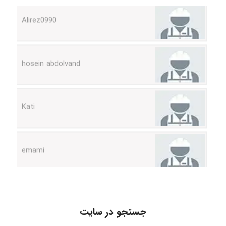
Alirez0990
hosein abdolvand
Kati
emami
ehtesham
جستجو در سایت
Iman Hosseini