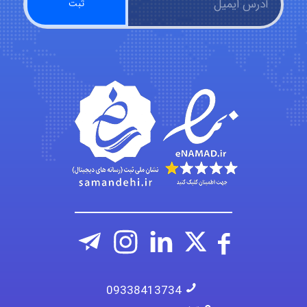
Chehri
roya_boostani
amir
Fateme896
09338413734