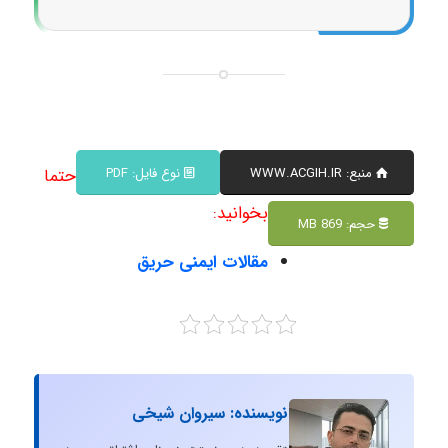
منبع: WWW.ACGIH.IR
نوع فایل: PDF
حتما
بخوانید:
حجم: 869 MB
مقالات ایمنی حریق
نویسنده: سیروان شیخی