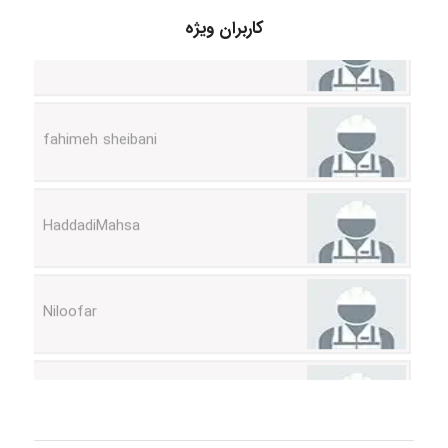
vali
کاربران ویژه
fahimeh sheibani
HaddadiMahsa
Niloofar
USER124
malekf