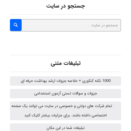
جستجو در سایت
abolfazlkoshehe
abolfazlkoshehe
تبلیغات متنی
A.balandeh
1000 نکته کنکوری + خلاصه جزوات ارشد بهداشت حرفه ای
جزوات و سوالات تستی آزمون استخدامی
fatima
تمام شرکت های دولتی و خصوصی در سایت می توانند یک صفحه
اختصاصی داشته باشند. برای جزئیات بیشتر کلیک کنید
vali
تبلیغات شما در این مکان