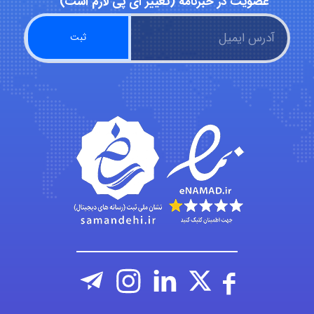
عضویت در خبرنامه (تغییر ای پی لازم است)
abolfazlkoshehe
abolfazlkoshehe
A.balandeh
fatima