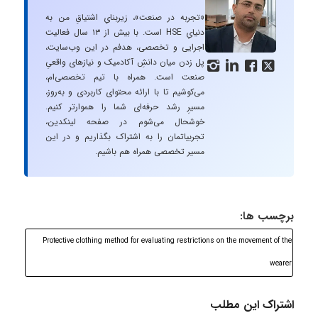
«تجربه در صنعت»، زیربنایِ اشتیاقِ من به
دنیایِ HSE است. با بیش از ۱۳ سال فعالیت
اجرایی و تخصصی، هدفم در این وب‌سایت،
پل زدن میان دانشِ آکادمیک و نیازهای واقعیِ




صنعت است. همراه با تیم تخصصی‌ام،
می‌کوشیم تا با ارائه محتوای کاربردی و به‌روز،
مسیرِ رشد حرفه‌ای شما را هموارتر کنیم.
خوشحال می‌شوم در صفحه لینکدین،
تجربیاتمان را به اشتراک بگذاریم و در این
مسیر تخصصی همراه هم باشیم.
برچسب ها:
Protective clothing method for evaluating restrictions on the movement of the
wearer
اشتراک این مطلب