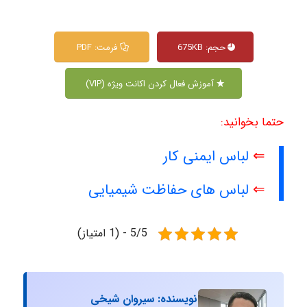
حجم: 675KB
فرمت: PDF
آموزش فعال کردن اکانت ویژه (VIP)
حتما بخوانید:
⇐
لباس ایمنی کار
⇐
لباس های حفاظت شیمیایی
5/5 - (1 امتیاز)
نویسنده: سیروان شیخی