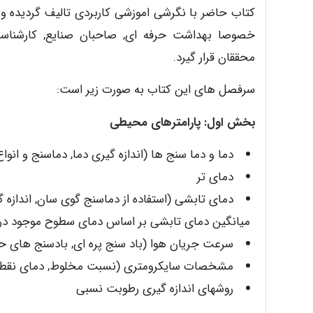
کتاب حاضر با نگرشی اموزشی کاربردی تالیف گردیده و 
خصوصا بهداشت حرفه ای, صاحبان صنایع, کارشناس
محققان قرار گیرد.
سرفصل های این کتاب به صورت زیر است:
بخش اول: پارامترهای محیطی
دما و دما سنج ها (اندازه گیری دما, دماسنج و انوا
دمای تر
دمای تابشی (استفاده از دماسنج گوی سان, اندازه گ
میانگین دمای تابشی بر اساس دمای سطوح موجود در
سرعت جریان هوا (باد سنج پره ای, بادسنج های حر
مشخصات سایکرومتری (نسبت مخلوط, دمای نقطه ش
روشهای اندازه گیری رطوبت نسبی