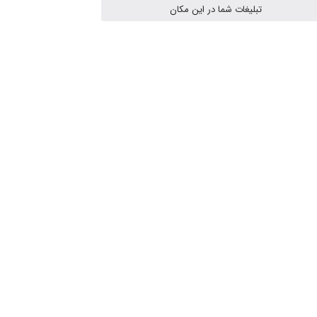
تبلیغات شما در این مکان
Niloofar
USER124
malekf
abolfazlkoshehe
abolfazlkoshehe