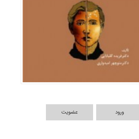
ورود
عضویت
HaddadiMahsa