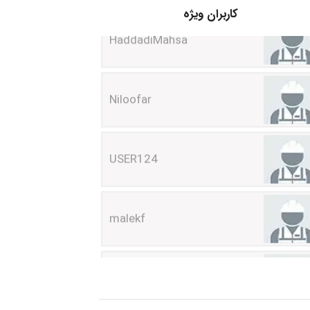
کاربران ویژه
Niloofar
USER124
malekf
abolfazlkoshehe
abolfazlkoshehe