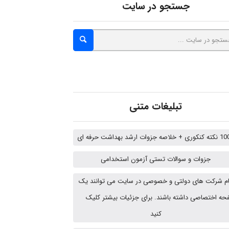
جستجو در سایت
A.balandeh
fatima
تبلیغات متنی
Jafar Tym
 خلاصه جزوات ارشد بهداشت حرفه ای
aghajari vahid
جزوات و سوالات تستی آزمون استخدامی
م شرکت های دولتی و خصوصی در سایت می توانند یک
HaddadiMahsa
ه اختصاصی داشته باشند. برای جزئیات بیشتر کلیک
کنید