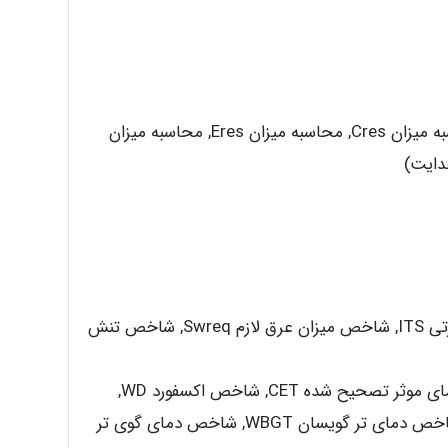
راههای تبادل حرارتی میان انسان و محیط ( محاسبه میزان Cres, محاسبه میزان Eres, محاسبه میزان
دایت)
شاخص های تحلیلی یا منطقی (شاخص تنش حرارتی ITS, شاخص میزان عرق لازم Swreq, شاخص تنش
شاخص تجربی (شاخص دمای موثر ET, شاخص دمای موثر تصحیح شده CET, شاخص اکسفورد WD,
شاخص میزان عرق پیش بینی شده 4 ساعته P4SR, شاخص دمای تر گویسان WBGT, شاخص دمای گوی تر