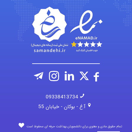
09338413734
آ.غ - بوکان - خیابان 55
تمام حقوق مادی و معنوی برای دانشجویان بهداشت حرفه ای محفوظ است