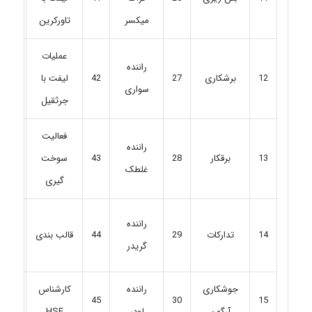
میکسر
تاورکرین
عملیات
راننده
12
برشکاری
27
42
لیفت با
57
سواری
جرثقیل
فعالیت
راننده
برقکار
28
43
سوخت
58
13
غلطک
گیری
راننده
14
تدارکات
29
44
قالب بندی
59
گریدر
جوشکاری
راننده
کارشناس
45
30
15
آرگون
لودر
HSE