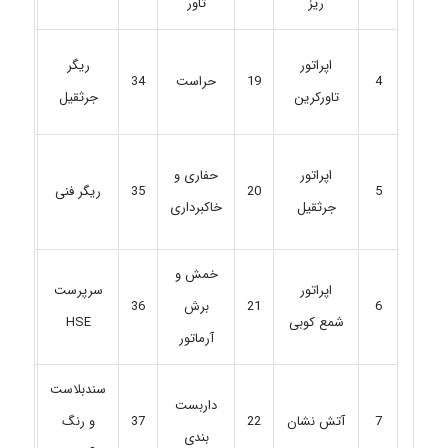
ریز
تاور
اپراتور
ریگر
4
19
حراست
34
49
تاورکرین
جرثقیل
اپراتور
حفاری و
20
35
ریگر فنی
50
5
جرثقیل
خاکبرداری
خمش و
اپراتور
سرپرست
6
21
برش
36
51
شمع کوبی
HSE
آرماتور
سندبلاست
داربست
آتش نشان
22
37
و رنگ
52
7
بندی