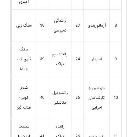
آمیزی
رانندگی
8
آرماتوربندی
23
38
سنگ زنی
53
کمپرسی
سنگ
راننده بوم
انباردار
24
39
کاری کف
54
9
تراک
و نما
بازرسین و
شمع
راننده بیل
10
کارشناسان
25
40
کوبی-
55
مکانیکی
اجرایی
طناب گیر
راننده
عملیات
بتن ریزی
26
تراک
41
لیفت با
56
11