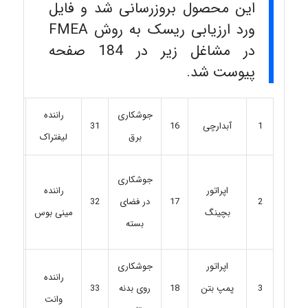
این محصول بروزرسانی شد و فایل
ورد ارزیابی ریسک به روش FMEA
در مشاغل زیر در 184 صفحه
پیوست شد.
جوشکاری
راننده
آبدارچی
16
31
46
1
برق
لیفتراک
جوشکاری
اپراتور
راننده
2
17
در فضای
32
47
بچینگ
مینی بوس
بسته
اپراتور
جوشکاری
راننده
پمپ بتن
18
روی بدنه
33
48
3
وانت