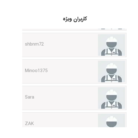
Hasan haghparast
کاربران ویژه
shbnm72
Minoo1375
Sara
ZAK
vali