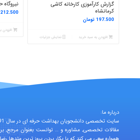
نیروگاه ح
گزارش کارآموزی کارخانه کاشی
کرمانشاه
212.500
197.500
تومان
افزودن ب
افزودن به سبد خرید
نمایش جزئیات
درباره ما:
مقالات تخصصی, مشاوره و … توانست بعنوان مرجع, برا
همواره سعی می کند که با بکار بردن بروز ترین متدها رضا