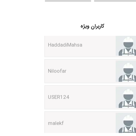
کاربران ویژه
HaddadiMahsa
Niloofar
USER124
malekf
abolfazlkoshehe