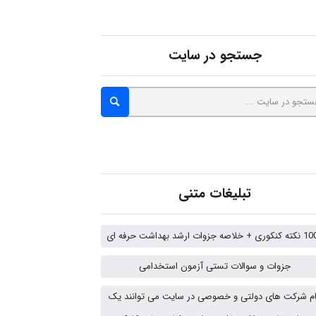
abolfazlkoshehe
جستجو در سایت
A.balandeh
fatima
تبلیغات متنی
Jafar Tym
 خلاصه جزوات ارشد بهداشت حرفه ای
جزوات و سوالات تستی آزمون استخدامی
aghajari vahid
م شرکت های دولتی و خصوصی در سایت می توانند یک