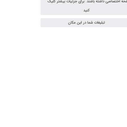
ه اختصاصی داشته باشند. برای جزئیات بیشتر کلیک
کنید
HaddadiMahsa
تبلیغات شما در این مکان
Niloofar
USER124
malekf
abolfazlkoshehe