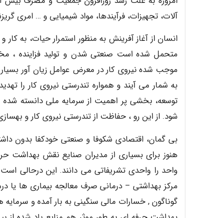
امروزه به علت رشد روزافزون جمعیت و مصرف بیش از ان
آلات، تجهیزات، فرآیندها، مواد شیمیایی و … امری گریز
انسان از آغاز آفرینش به منظور استمرار حیات، به کار 
متحمل شده است صنعتی شدن و تولید فزاینده ، مخاطرا
موجب شده نیروی کار در معرض عوامل زیان آور بسیار قر
به شمار می آیند و همواره تندرستی نیروی کار را تهدی
توسعه، بخشی پر اهمیت از سرمایه ملی دانسته شده و 
شود. از این رو ، حفاظت از تندرستی نیروی کار و بهساز
بی گمان، اقتصادی شکوفا و صنعتی خودکفا بدون داشتن
هنوز برای بسیاری از مدیران صنایع نقش بهداشت حرف
واحد را واحدی تشریفاتی می دانند. این درحالی است ک
مرکز بهداشتی – درمانی صرف معالجه بیماری ها یا د
گوناگون , خسارات مالی سنگینی به بار آمده و سرمایه ه
بهداشت حرفه ای به طور موثر هم منابع یاد شده از بین