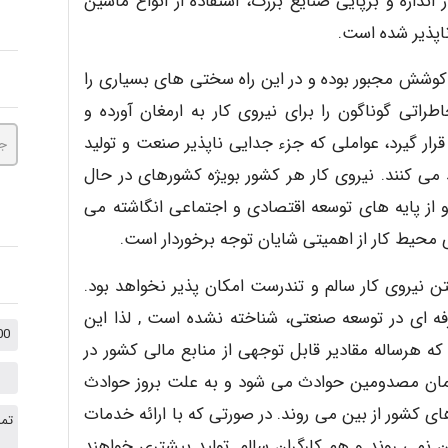
دازه و برپایی صنایع بزرگ، استفاده از انواع ماشین
ناپذیر شده است.
و کوشش مجبور بوده و در این راه سختی های بسیاری را
تی گوناگون را برای نیروی کار به ارمغان آورده و
ار گیرد، عواملی که جزء جدایی ناپذیر صنعت و تولید
د می کنند. نیروی کار هر کشور بویژه کشورهای در حال
از پایه های توسعه اقتصادی و اجتماعی انگاشته می
ی محیط کار از اهمیتی شایان توجه برخوردار است.
 نیروی کار سالم و تندرست امکان پذیر نخواهد بود.
ه ای در توسعه صنعتی، شناخته نشده است , لذا این
1000 نکته کنکوری +
ه هرساله مقادیر قابل توجهی از منابع مالی کشور در
رمان مصدومین حوادث می شود و به علت بروز حوادث
ای کشور از بین می روند. در صورتی که با ارائه خدمات
تما
 نمی روند و هم کارگران سالم ,تولید بیشتری خواهند