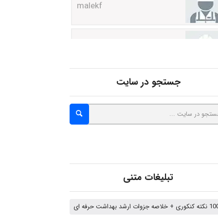
abolfazlkoshehe
abolfazlkoshehe
جستجو در سایت
A.balandeh
fatima
Jafar Tym
تبلیغات متنی
 خلاصه جزوات ارشد بهداشت حرفه ای
aghajari vahid