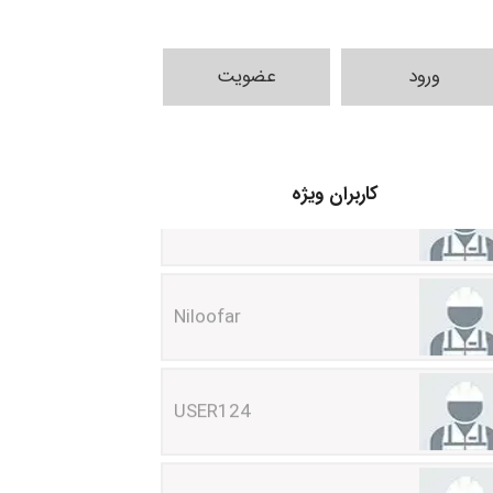
ورود
عضویت
HaddadiMahsa
کاربران ویژه
Niloofar
USER124
malekf