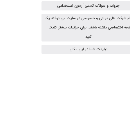
جزوات و سوالات تستی آزمون استخدامی
م شرکت های دولتی و خصوصی در سایت می توانند یک
HaddadiMahsa
ه اختصاصی داشته باشند. برای جزئیات بیشتر کلیک
کنید
Niloofar
تبلیغات شما در این مکان
USER124
malekf
abolfazlkoshehe