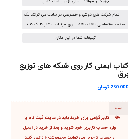
جزوات و سوالات تستی آزمون استخدامی
تمام شرکت های دولتی و خصوصی در سایت می توانند یک
Jafar Tym
صفحه اختصاصی داشته باشند. برای جزئیات بیشتر کلیک کنید
تبلیغات شما در این مکان
aghajari vahid
کتاب ایمنی کار روی شبکه های توزیع
Poubakhtiari
برق
250.000
تومان
Alirez0990
توجه
کاربر گرامی برای خرید باید در سایت
ثبت نام یا
hosein abdolvand
وارد حساب کاربری
خود شوید و بعد از خرید در ایمیل
و
حساب کاربری
می توانید محصولات را دانلود کنید