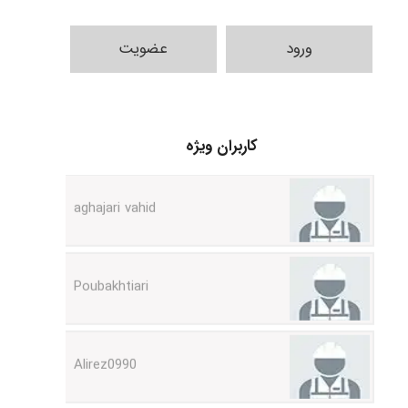
ورود
عضویت
Jafar Tym
کاربران ویژه
aghajari vahid
Poubakhtiari
Alirez0990
hosein abdolvand