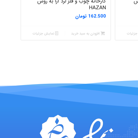
ش
کارخانه چوب و فلز لرد آرا به روش
HAZAN
162.500
تومان
Alirez0990
زئیات
افزودن به سبد خرید
نمایش جزئیات
hosein abdolvand
Kati
emami
ehtesham