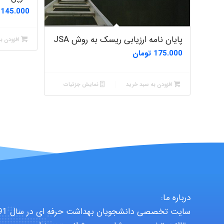
145.000
پایان نامه ارزیابی ریسک به روش JSA
افزودن ب
175.000
تومان
افزودن به سبد خرید
نمایش جزئیات
درباره ما: