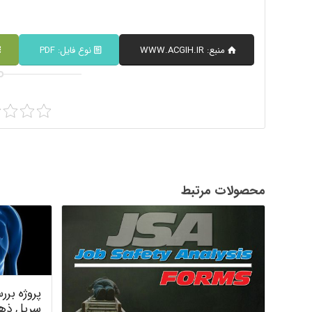
منبع: WWW.ACGIH.IR
نوع فایل: PDF
محصولات مرتبط
پروژه برر
سرپل ذه