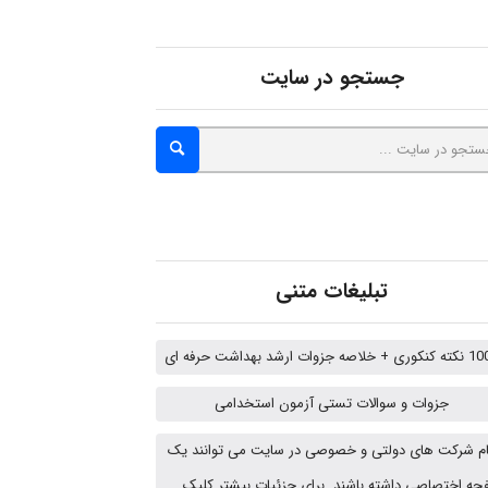
Poubakhtiari
جستجو در سایت
Alirez0990
hosein abdolvand
Kati
تبلیغات متنی
 خلاصه جزوات ارشد بهداشت حرفه ای
emami
جزوات و سوالات تستی آزمون استخدامی
م شرکت های دولتی و خصوصی در سایت می توانند یک
ehtesham
ه اختصاصی داشته باشند. برای جزئیات بیشتر کلیک