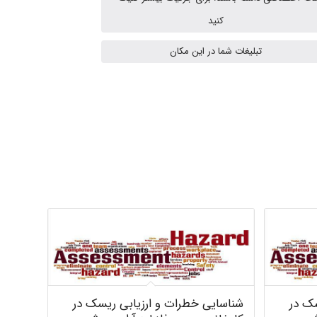
کنید
A.balandeh
تبلیغات شما در این مکان
fatima
Jafar Tym
aghajari vahid
Poubakhtiari
سک در
شناسایی خطرات و ارزیابی ریسک در