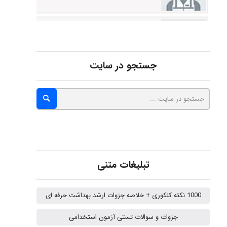
abolfazlkoshehe
جستجو در سایت
A.balandeh
fatima
تبلیغات متنی
Jafar Tym
1000 نکته کنکوری + خلاصه جزوات ارشد بهداشت حرفه ای
fahimeh sheibani
جزوات و سوالات تستی آزمون استخدامی