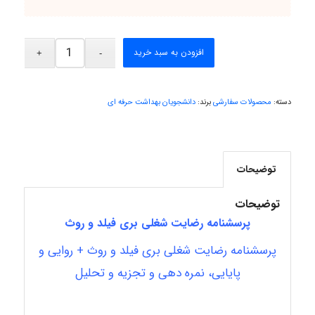
abolfazlkoshehe
افزودن به سبد خرید
A.balandeh
دسته:
محصولات سفارشی
برند:
دانشجویان بهداشت حرفه ای
fatima
توضیحات
توضیحات
Jafar Tym
پرسشنامه رضایت شغلی بری فیلد و روث
پرسشنامه رضایت شغلی بری فیلد و روث + روایی و
پایایی، نمره دهی و تجزیه و تحلیل