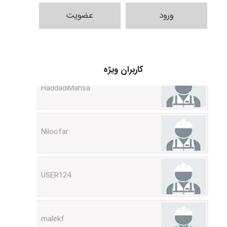
fahimeh sheibani
ورود
عضویت
HaddadiMahsa
کاربران ویژه
Niloofar
USER124
malekf
abolfazlkoshehe